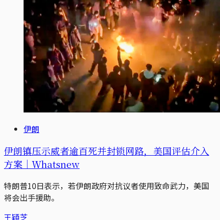
伊朗
伊朗镇压示威者逾百死并封锁网路，美国评估介入
方案｜Ｗhatsnew
特朗普10日表示，若伊朗政府对抗议者使用致命武力，美国
将会出手援助。
王穎芝