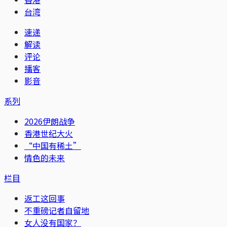
台湾
速递
解读
评论
播客
影音
系列
2026伊朗战争
香港世纪大火
“中国有稀土”
情色的未来
栏目
返工这回事
不重磅记者自留地
女人没有国家？