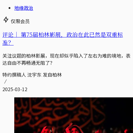
地缘政治
仅限会员
评论｜
第75届柏林影展，政治在此已然是双重标
准？
关注议题的柏林影展，现在却似乎陷入了左右为难的境地，表
达自由不再畅通无阻了？
特约撰稿人 沈宇东 发自柏林
2025-03-12