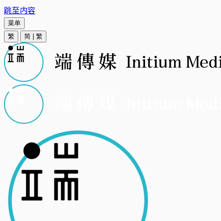
跳至内容
菜单
繁
简
|
繁