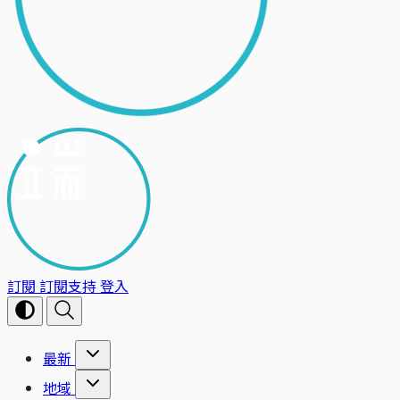
訂閱
訂閱支持
登入
最新
地域