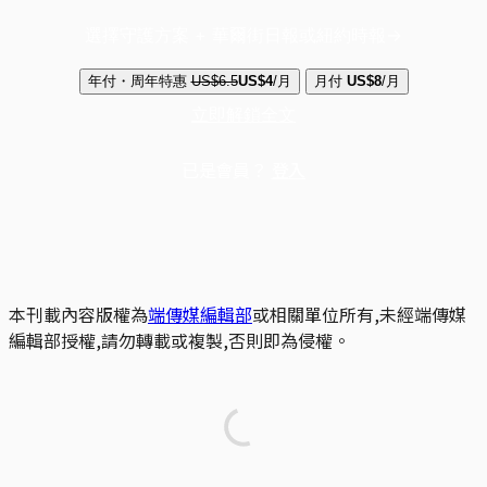
選擇守護方案 + 華爾街日報或紐約時報
年付・周年特惠
US$6.5
US$4
/月
月付
US$8
/月
立即解鎖全文
已是會員？
登入
本刊載內容版權為
端傳媒編輯部
或相關單位所有,未經端傳媒
編輯部授權,請勿轉載或複製,否則即為侵權。