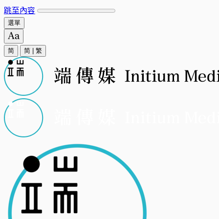
跳至內容
選單
简
简
|
繁