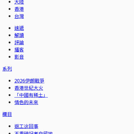
大陸
香港
台灣
速遞
解讀
評論
播客
影音
系列
2026伊朗戰爭
香港世紀大火
「中國有稀土」
情色的未來
欄目
返工这回事
不重磅記者自留地