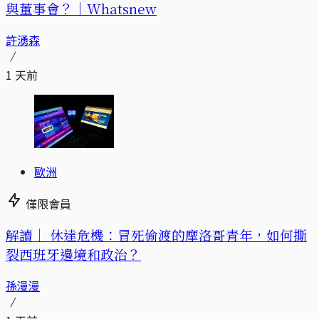
與董事會？｜Whatsnew
許湧森
1 天前
歐洲
僅限會員
解讀｜
休達危機：冒死偷渡的摩洛哥青年，如何撕
裂西班牙邊境和政治？
孫漫漫