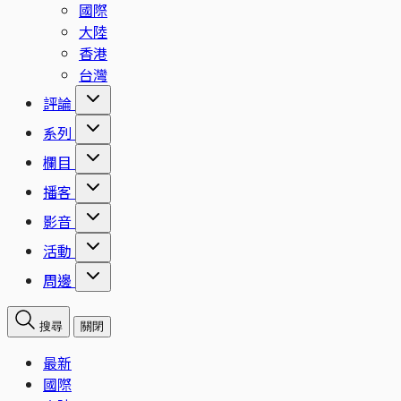
國際
大陸
香港
台灣
評論
系列
欄目
播客
影音
活動
周邊
搜尋
關閉
最新
國際