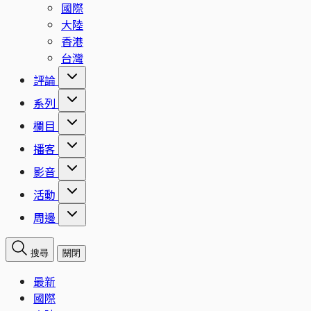
國際
大陸
香港
台灣
評論
系列
欄目
播客
影音
活動
周邊
搜尋
關閉
最新
國際