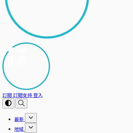
訂閱
訂閱支持
登入
最新
地域