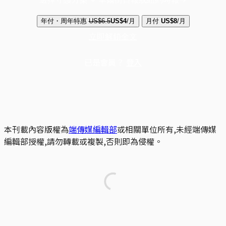
年付・周年特惠
US$6.5
US$4
/月
月付
US$8
/月
立即解鎖全文
已是會員？
登入
本刊載內容版權為
端傳媒編輯部
或相關單位所有,未經端傳媒
編輯部授權,請勿轉載或複製,否則即為侵權。