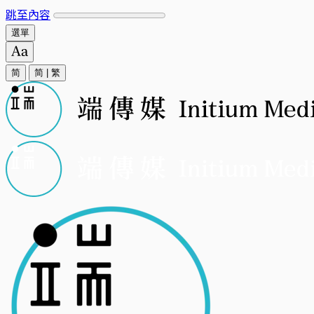
跳至內容
選單
简
简
|
繁