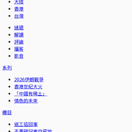
大陸
香港
台灣
速遞
解讀
評論
播客
影音
系列
2026伊朗戰爭
香港世紀大火
「中國有稀土」
情色的未來
欄目
返工這回事
不重磅記者自留地