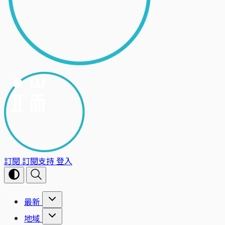
訂閱
訂閱支持
登入
最新
地域