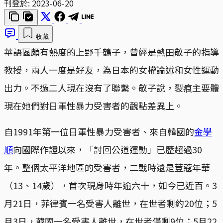
刊登於:
2023-06-20
收藏
華語區頗有熱度的上野千鶴子，曾經是熱田敬子的指導
教授，兩人一度是好友，為日本的女權論述和女性運動
出力。不過二人現在沒有了聯繫。敬子說，裂痕主要體
現在她們對日軍性暴力受害者的觀點差異上。
自1991年第一位日軍性暴力受害者、來自韓國的
金學
順
向國際作證以來，「討回公道運動」已歷超過30
年。整個太平洋地區的受害者，二戰時還是荳蔻年華
（13、14歲），首次現身時年逾六十，如今已近百。3
月21日，菲律賓一名受害人離世，在世者剩約20位；5
月3日，韓國一名受害人離世，在世者僅剩9位；5月22