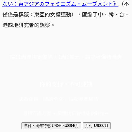
ない：東アジアのフェミニズム・ムーブメント》
（不
僅僅是標籤：東亞的女權運動），匯編了中、韓、台、
港四地研究者的觀察。
端11周年限定優惠，1周1美元，讓思考保持清爽
你的支持，不可或缺
成為會員，閱讀全文，領取專屬權益
選擇守護方案 + 華爾街日報或紐約時報
年付・周年特惠
US$6.5
US$4
/月
月付
US$8
/月