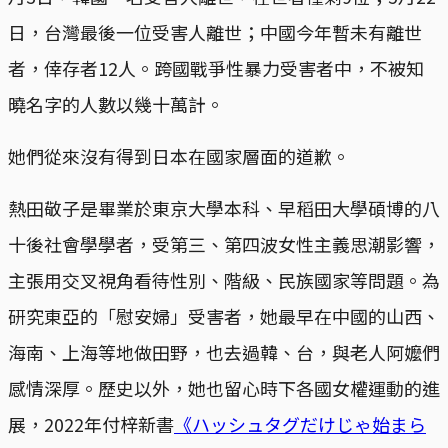
日，台灣最後一位受害人離世；中國今年暫未有離世
者，倖存者12人。跨國戰爭性暴力受害者中，不被知
曉名字的人數以幾十萬計。
她們從來沒有得到日本在國家層面的道歉。
熱田敬子是畢業於東京大學本科、早稻田大學碩博的八
十後社會學學者，受第三、第四波女性主義思潮影響，
主張用交叉視角看待性別、階級、民族國家等問題。為
研究東亞的「慰安婦」受害者，她最早在中國的山西、
海南、上海等地做田野，也去過韓、台，與老人阿嬤們
感情深厚。歷史以外，她也留心時下各國女權運動的進
展，2022年付梓新書
《ハッシュタグだけじゃ始まら