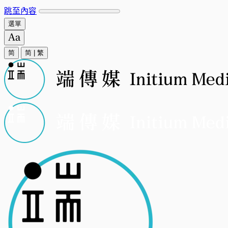
跳至內容
選單
简
简
|
繁