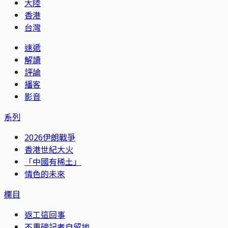
大陸
香港
台灣
速遞
解讀
評論
播客
影音
系列
2026伊朗戰爭
香港世紀大火
「中國有稀土」
情色的未來
欄目
返工這回事
不重磅記者自留地