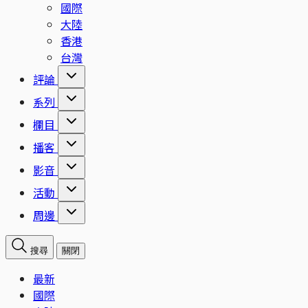
國際
大陸
香港
台灣
評論
系列
欄目
播客
影音
活動
周邊
搜尋
關閉
最新
國際