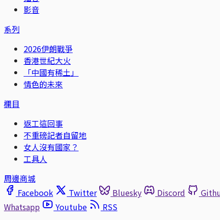
影音
系列
2026伊朗戰爭
香港世紀大火
「中國有稀土」
情色的未來
欄目
返工這回事
不重磅記者自留地
女人沒有國家？
工具人
周邊商城
Facebook
Twitter
Bluesky
Discord
Gith
Whatsapp
Youtube
RSS