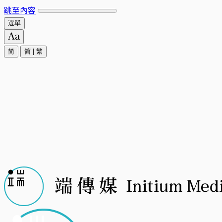
跳至內容
選單
简
简
|
繁