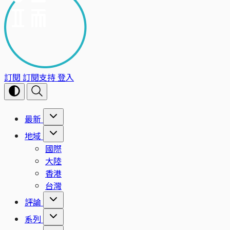
訂閱
訂閱支持
登入
最新
地域
國際
大陸
香港
台灣
評論
系列