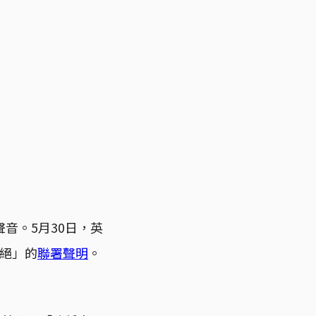
聲音。5月30日，英
滅絕」的
聯署聲明
。