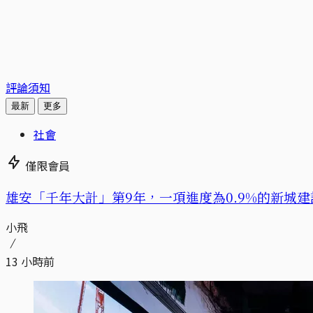
評論須知
最新
更多
社會
僅限會員
​​雄安「千年大計」第9年，一項進度為0.9%的新城建
小飛
13 小時前