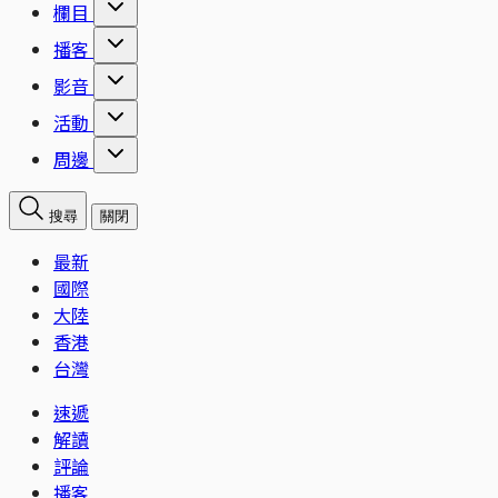
欄目
播客
影音
活動
周邊
搜尋
關閉
最新
國際
大陸
香港
台灣
速遞
解讀
評論
播客