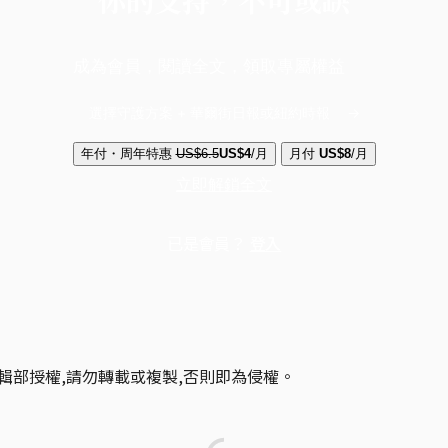
成為會員，閱讀全文，領取專屬權益
選擇守護方案 + 華爾街日報或紐約時報
年付・周年特惠
US$6.5
US$4
/月
月付
US$8
/月
立即解鎖全文
已是會員？
登入
輯部授權,請勿轉載或複製,否則即為侵權。