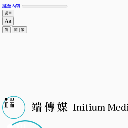
跳至內容
選單
简
简
|
繁