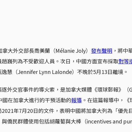
大外交部長喬美蘭（Mélanie Joly）
發布聲明
，將中
員趙巍列為不受歡迎人員。次日，中國方面宣布採取
對等
（Jennifer Lynn Lalonde）不晚於5月13日離境。
外交官事件的導火索，是加拿大媒體《環球郵報》（Globe 
中國在加拿大進行的干預活動的
報導
。在這篇報導中，《
2021年7月20日的文件，表明中國將加拿大列為「優先
民群體使用包括胡蘿蔔與大棒（incentives and pun