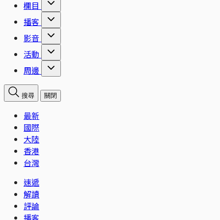
欄目
播客
影音
活動
周邊
搜尋
關閉
最新
國際
大陸
香港
台灣
速遞
解讀
評論
播客