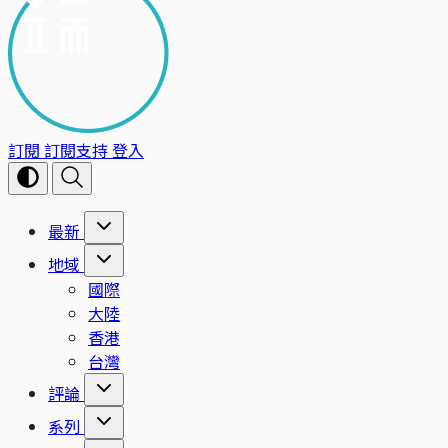
訂閱
訂閱支持
登入
最新
地域
國際
大陸
香港
台灣
評論
系列