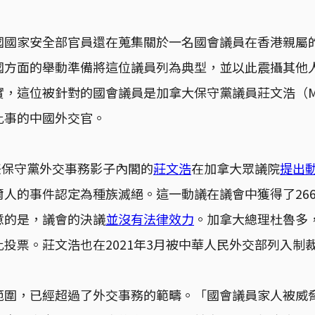
國國家安全部官員還在蒐集關於一名國會議員在香港親屬
國方面的舉動準備將這位議員列為典型，並以此震攝其他
，這位被針對的國會議員是加拿大保守黨議員莊文浩（Micha
此事的中國外交官。
擔任保守黨外交事務影子內閣的
莊文浩
在加拿大眾議院
提出
人的事件認定為種族滅絕。這一動議在議會中獲得了26
意的是，議會的決議
並沒有法律效力
。加拿大總理杜魯多
投票。莊文浩也在2021年3月被中華人民外交部列入制
範圍，已經超過了外交事務的範疇。「國會議員家人被威