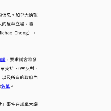
的信息。加拿大情報
人的反華立場。隨
el Chong），
動議
，要求議會將發
6票支持，0票反對，
，以及所有的政府內
裁
名單
。
脅」事件在加拿大議