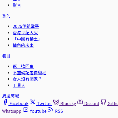
影音
系列
2026伊朗戰爭
香港世紀大火
「中國有稀土」
情色的未來
欄目
返工這回事
不重磅記者自留地
女人沒有國家？
工具人
周邊商城
Facebook
Twitter
Bluesky
Discord
Gith
Whatsapp
Youtube
RSS