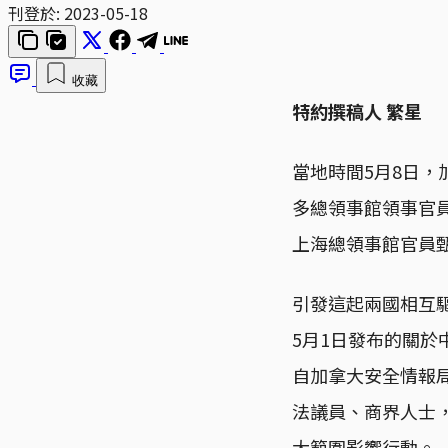
刊登於:
2023-05-18
收藏
特約撰稿人 繁星
當地時間5月8日，加拿
多總領事館領事官
上海總領事館官員甄逸慧
引發這起兩國相互驅逐
5月1日發布的關於
自加拿大安全情報局
法議員、商界人士，與僑
大範圍影響行動。