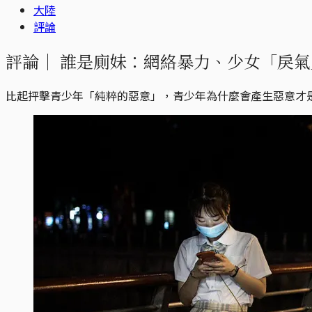
大陸
評論
評論｜
誰是廁妹：網絡暴力、少女「戾氣
比起抨擊青少年「純粹的惡意」，青少年為什麼會產生惡意才