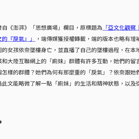
發自《澎湃》「思想廣場」欄目，原標題為
「亞文化觀察
女的『戾氣』」
，端傳媒獲授權轉載，端的版本也略有增補。
圍的女孩依奈墜樓身亡，並直播了自己的墜樓過程，在本
孩和大陸互聯網上的「廁妹」群體有許多互動，她們的留
個怎樣的群體？她們為何有那麼重的「戾氣」？依奈跟她
過此文能略微了解一點「廁妹」的生活和精神狀態，以及
？