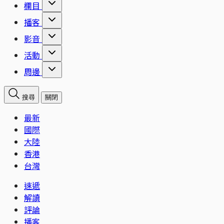
欄目
播客
影音
活動
周邊
搜尋
關閉
最新
國際
大陸
香港
台灣
速遞
解讀
評論
播客