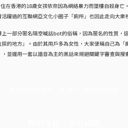
名居住在香港的18歲女孩依奈因為網絡暴力而墜樓自殺身亡
曾活躍過的互聯網亞文化小圈子「廁所」也因此走向大衆
博上一部分匿名隔空喊話bot的俗稱，因為匿名的性質，
拉屎的地方」。由於其用戶多為女性，大家便稱自己為「
」，並運用一套以諧音為主的黑話來規避關鍵字審查與搜
端11周年限定優惠，1周1美元，讓思考保持清爽
你的支持，不可或缺