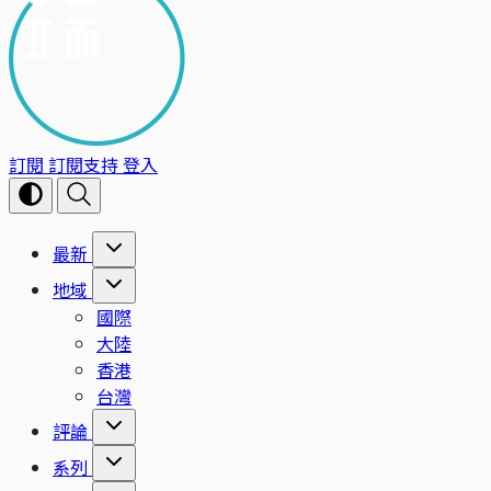
訂閱
訂閱支持
登入
最新
地域
國際
大陸
香港
台灣
評論
系列