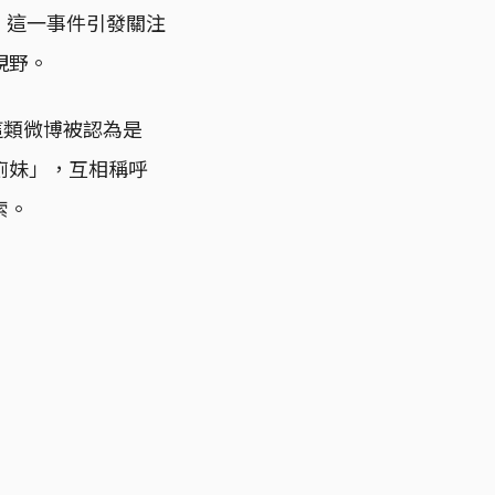
。這一事件引發關注
視野。
這類微博被認為是
廁妹」，互相稱呼
索。