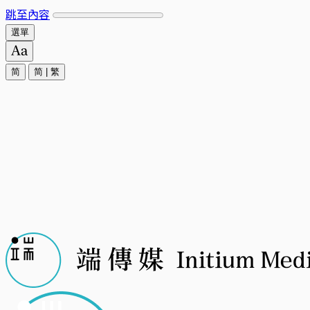
跳至內容
選單
简
简
|
繁