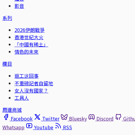
影音
系列
2026伊朗戰爭
香港世紀大火
「中國有稀土」
情色的未來
欄目
返工这回事
不重磅記者自留地
女人沒有國家？
工具人
周邊商城
Facebook
Twitter
Bluesky
Discord
Gith
Whatsapp
Youtube
RSS