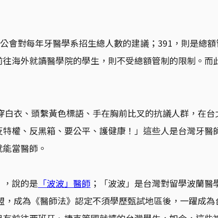
師公會對每年牙醫學系招生總人數的建議；391，則是總
前往海外就讀醫學院的學生，則不受總額管制的限制。而
身穿白衣、頭繫黃色標語、手在胸前比叉的抗議人群，在
反特權、反黑箱、要公平、護健康！」這些人是台灣牙醫
就能當醫師。
」，說的是
「波波」醫師
；「波波」是台灣對留學波蘭醫
歐盟，成為《醫師法》認定不須學歷甄試地區後，一躍成
另有前往西班牙、捷克等國就讀的台灣學生，如今，這些