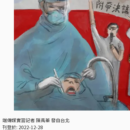
端傳媒實習記者 陳禹蓁 發自台北
刊登於:
2022-12-28