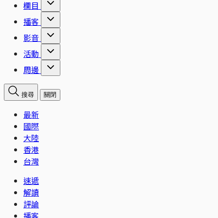
欄目
播客
影音
活動
周邊
搜尋
關閉
最新
國際
大陸
香港
台灣
速遞
解讀
評論
播客