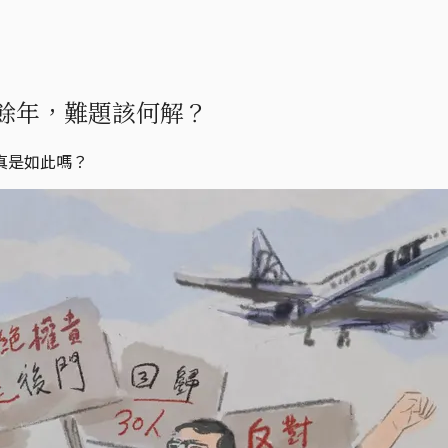
餘年，難題該何解？
真是如此嗎？