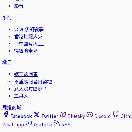
影音
系列
2026伊朗戰爭
香港世紀大火
「中國有稀土」
情色的未來
欄目
返工这回事
不重磅記者自留地
女人沒有國家？
工具人
周邊商城
Facebook
Twitter
Bluesky
Discord
Gith
Whatsapp
Youtube
RSS