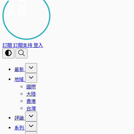
訂閱
訂閱支持
登入
最新
地域
國際
大陸
香港
台灣
評論
系列