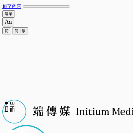
跳至內容
選單
简
简
|
繁