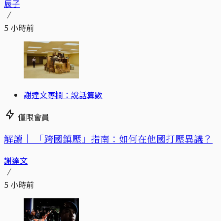
辰子
5 小時前
謝達文專欄：說話算數
僅限會員
解讀｜
「跨國鎮壓」指南：如何在他國打壓異議？
謝達文
5 小時前