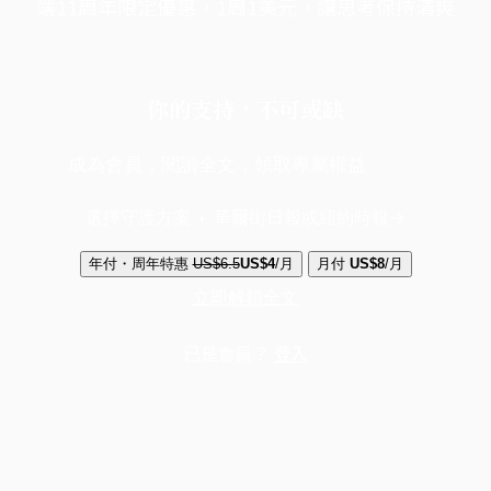
端11周年限定優惠，1周1美元，讓思考保持清爽
你的支持，不可或缺
成為會員，閱讀全文，領取專屬權益
選擇守護方案 + 華爾街日報或紐約時報
年付・周年特惠
US$6.5
US$4
/月
月付
US$8
/月
立即解鎖全文
已是會員？
登入