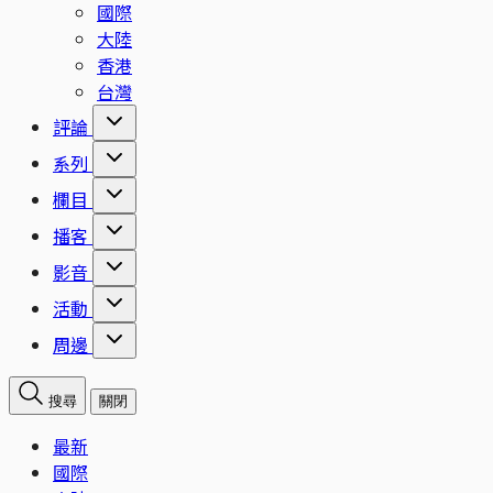
國際
大陸
香港
台灣
評論
系列
欄目
播客
影音
活動
周邊
搜尋
關閉
最新
國際