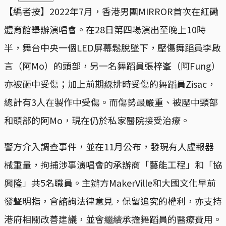
【編者按】2022年7月，香港男團MIRROR首次在紅磡
體育館舉辦演唱會。在28日第四場演出至晚上10時
半，舞台中央一個LED屏幕鬆脫墜下，壓傷舞蹈員李啟
言（阿Mo）的頭部，另一名舞蹈員張梓峯（阿Fung）
亦被砸中受傷；加上前期綵排時受傷的舞蹈員Zisac，
總計有3人在製作中受傷。而傷勢最嚴重、被壓中頸部
和頭部的阿Mo，現在仍於私家醫院接受治療。
警方介入調查事件，並在11月公布，發現有人虛報器
械重量，拘捕涉事演唱會的承辦商「藝能工程」和「協
興隆」共5名職員。主辦方MakerVille和大國文化早前
發聲明指，會諮詢法律意見，保留追究的權利，亦支持
港府相關改善建議，並會繼續承擔舞蹈員的醫療費用。