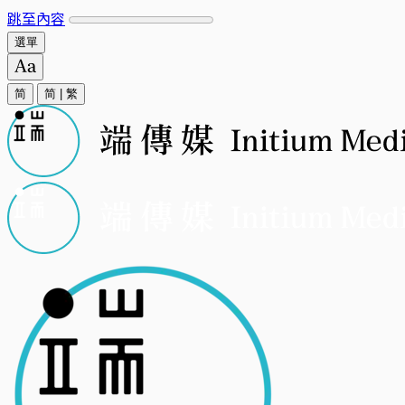
跳至內容
選單
简
简
|
繁