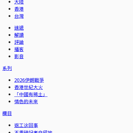
大陸
香港
台灣
速遞
解讀
評論
播客
影音
系列
2026伊朗戰爭
香港世紀大火
「中國有稀土」
情色的未來
欄目
返工这回事
不重磅記者自留地