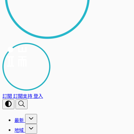
訂閱
訂閱支持
登入
最新
地域