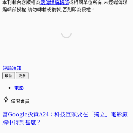
本刊載內容版權為
端傳媒編輯部
或相關單位所有,未經端傳媒
編輯部授權,請勿轉載或複製,否則即為侵權。
評論須知
最新
更多
電影
僅限會員
當Google投資A24：科技巨頭要在「獨立」電影廠
牌中得到甚麼？