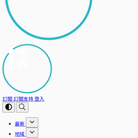
訂閱
訂閱支持
登入
最新
地域