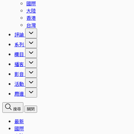
國際
大陸
香港
台灣
評論
系列
欄目
播客
影音
活動
周邊
搜尋
關閉
最新
國際