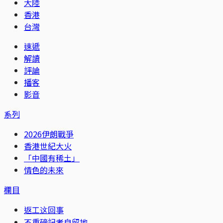
大陸
香港
台灣
速遞
解讀
評論
播客
影音
系列
2026伊朗戰爭
香港世紀大火
「中國有稀土」
情色的未來
欄目
返工这回事
不重磅記者自留地