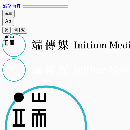
跳至內容
選單
简
简
|
繁