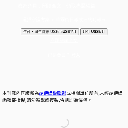
成為會員，閱讀全文，領取專屬權益
選擇守護方案 + 華爾街日報或紐約時報
年付・周年特惠
US$6.5
US$4
/月
月付
US$8
/月
立即解鎖全文
已是會員？
登入
本刊載內容版權為
端傳媒編輯部
或相關單位所有,未經端傳媒
編輯部授權,請勿轉載或複製,否則即為侵權。