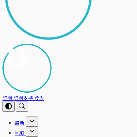
訂閱
訂閱支持
登入
最新
地域