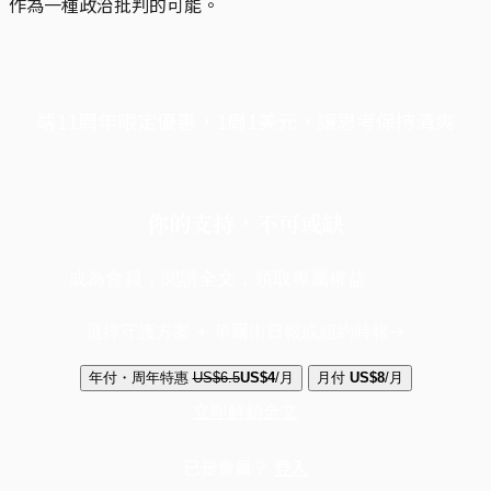
作為一種政治批判的可能。
端11周年限定優惠，1周1美元，讓思考保持清爽
你的支持，不可或缺
成為會員，閱讀全文，領取專屬權益
選擇守護方案 + 華爾街日報或紐約時報
年付・周年特惠
US$6.5
US$4
/月
月付
US$8
/月
立即解鎖全文
已是會員？
登入