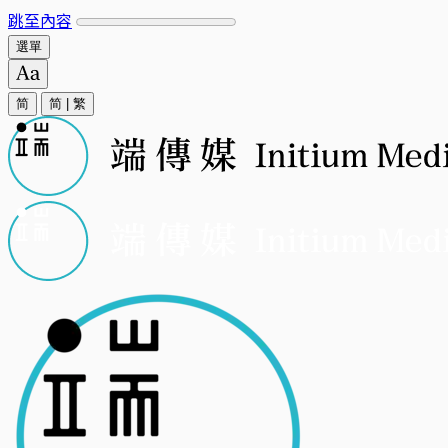
跳至內容
選單
简
简
|
繁