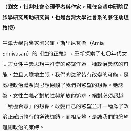
（劉文，批判社會心理學者與作家，現任台灣中研院民
族學研究所助研究員，也是台灣大學社會系的兼任助理
教授）
牛津大學哲學家阿米雅・斯里尼瓦桑（Amia
Srinivasan）的《性的正義》，重新探索了七〇年代女
同志女性主義思想中推崇的慾望作為一種政治義務的可
能，並且大膽地主張，我們的慾望皆有改變的可能，是
威權政治體系與思想閉鎖了我們對慾望的想像。她認
為，女性主義者對於性與解放的追求，絕對必須超越
「積極合意」的想像。改變自己的慾望並非一種為了政
治正確所執行的道德枷鎖，而相反地，是讓我們的慾望
離開政治的束縛。