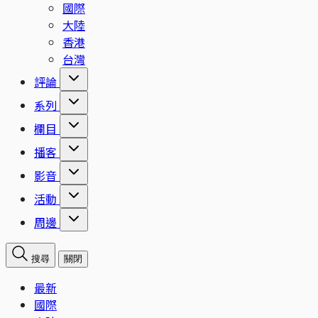
國際
大陸
香港
台灣
評論
系列
欄目
播客
影音
活動
周邊
搜尋
關閉
最新
國際