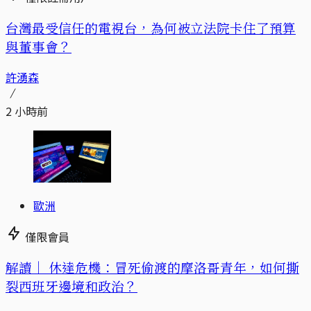
台灣最受信任的電視台，為何被立法院卡住了預算
與董事會？
許湧森
2 小時前
歐洲
僅限會員
解讀｜
休達危機：冒死偷渡的摩洛哥青年，如何撕
裂西班牙邊境和政治？