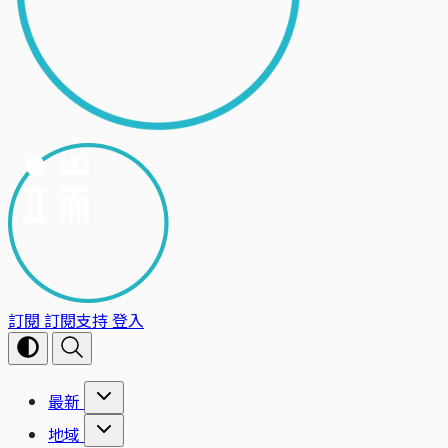
訂閱
訂閱支持
登入
最新
地域