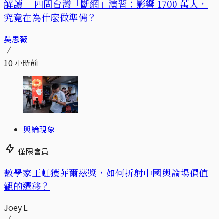
解讀｜
四問台灣「斷網」演習：影響 1700 萬人，
究竟在為什麼做準備？
吳思薇
10 小時前
輿論現象
僅限會員
數學家王虹獲菲爾茲獎，如何折射中國輿論場價值
觀的遷移？
Joey L