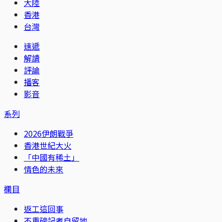
大陸
香港
台灣
速遞
解讀
評論
播客
影音
系列
2026伊朗戰爭
香港世紀大火
「中國有稀土」
情色的未來
欄目
返工這回事
不重磅記者自留地