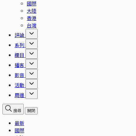
國際
大陸
香港
台灣
評論
系列
欄目
播客
影音
活動
周邊
搜尋
關閉
最新
國際