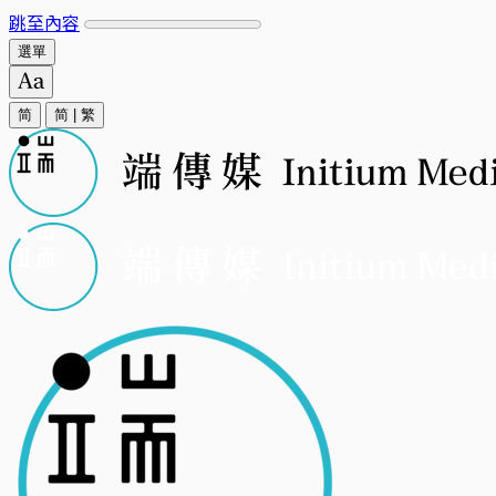
跳至內容
選單
简
简
|
繁