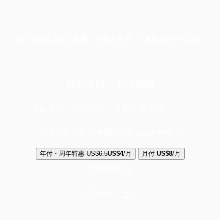
端11周年限定優惠，1周1美元，讓思考保持清爽
你的支持，不可或缺
成為會員，閱讀全文，領取專屬權益
選擇守護方案 + 華爾街日報或紐約時報
年付・周年特惠
US$6.5
US$4
/月
月付
US$8
/月
立即解鎖全文
已是會員？
登入