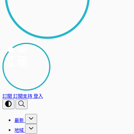
訂閱
訂閱支持
登入
最新
地域