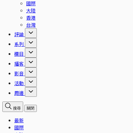
國際
大陸
香港
台灣
評論
系列
欄目
播客
影音
活動
周邊
搜尋
關閉
最新
國際