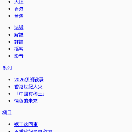
大陸
香港
台灣
速遞
解讀
評論
播客
影音
系列
2026伊朗戰爭
香港世紀大火
「中國有稀土」
情色的未來
欄目
返工这回事
不重磅記者自留地