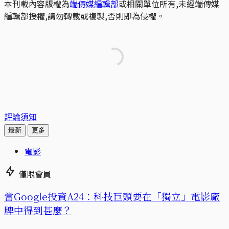
本刊載內容版權為
端傳媒編輯部
或相關單位所有,未經端傳媒
編輯部授權,請勿轉載或複製,否則即為侵權。
評論須知
最新
更多
電影
僅限會員
當Google投資A24：科技巨頭要在「獨立」電影廠
牌中得到甚麼？