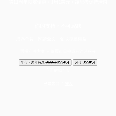
端11周年限定優惠，1周1美元，讓思考保持清爽
你的支持，不可或缺
成為會員，閱讀全文，領取專屬權益
選擇守護方案 + 華爾街日報或紐約時報
年付・周年特惠
US$6.5
US$4
/月
月付
US$8
/月
立即解鎖全文
已是會員？
登入