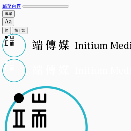
跳至內容
選單
简
简
|
繁