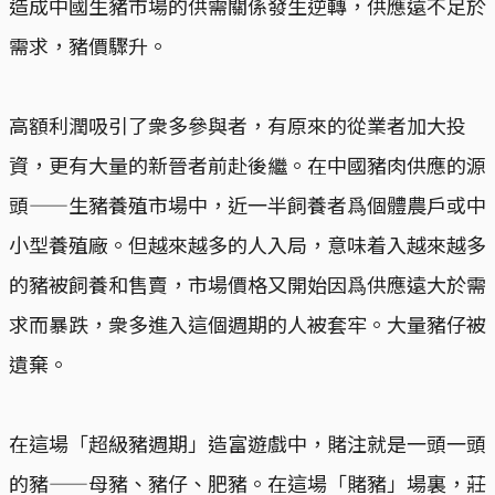
造成中國生豬市場的供需關係發生逆轉，供應遠不足於
需求，豬價驟升。
高額利潤吸引了衆多參與者，有原來的從業者加大投
資，更有大量的新晉者前赴後繼。在中國豬肉供應的源
頭——生豬養殖市場中，近一半飼養者爲個體農戶或中
小型養殖廠。但越來越多的人入局，意味着入越來越多
的豬被飼養和售賣，市場價格又開始因爲供應遠大於需
求而暴跌，衆多進入這個週期的人被套牢。大量豬仔被
遺棄。
在這場「超級豬週期」造富遊戲中，賭注就是一頭一頭
的豬——母豬、豬仔、肥豬。在這場「賭豬」場裏，莊