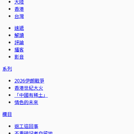
大陸
香港
台灣
速遞
解讀
評論
播客
影音
系列
2026伊朗戰爭
香港世紀大火
「中國有稀土」
情色的未來
欄目
返工這回事
不重磅記者自留地