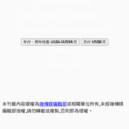
你的支持，不可或缺
成為會員，閱讀全文，領取專屬權益
選擇守護方案 + 華爾街日報或紐約時報
年付・周年特惠
US$6.5
US$4
/月
月付
US$8
/月
立即解鎖全文
已是會員？
登入
本刊載內容版權為
端傳媒編輯部
或相關單位所有,未經端傳媒
編輯部授權,請勿轉載或複製,否則即為侵權。