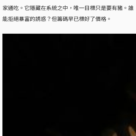
家通吃。它隱藏在系統之中，唯一目標只是要有豬。誰
能拒絕暴富的誘惑？但籌碼早已標好了價格。