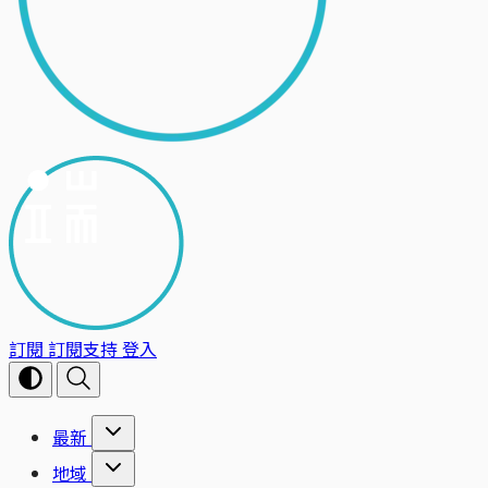
訂閱
訂閱支持
登入
最新
地域