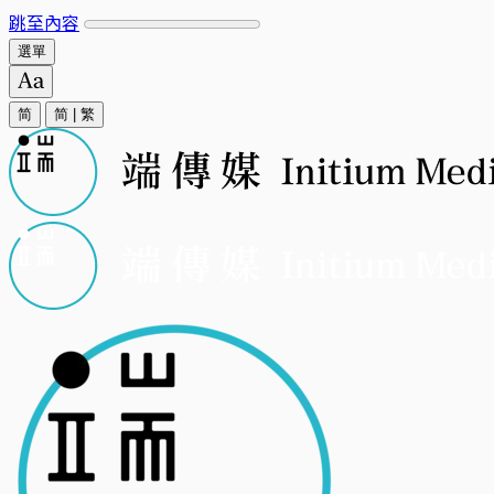
跳至內容
選單
简
简
|
繁