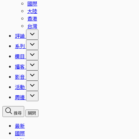
國際
大陸
香港
台灣
評論
系列
欄目
播客
影音
活動
周邊
搜尋
關閉
最新
國際