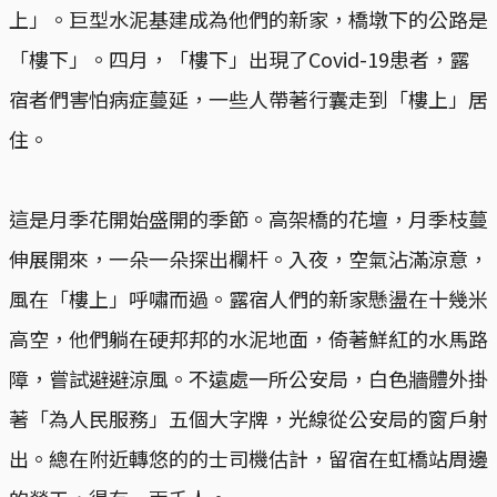
上」。巨型水泥基建成為他們的新家，橋墩下的公路是
「樓下」。四月，「樓下」出現了Covid-19患者，露
宿者們害怕病症蔓延，一些人帶著行囊走到「樓上」居
住。
這是月季花開始盛開的季節。高架橋的花壇，月季枝蔓
伸展開來，一朵一朵探出欄杆。入夜，空氣沾滿涼意，
風在「樓上」呼嘯而過。露宿人們的新家懸盪在十幾米
高空，他們躺在硬邦邦的水泥地面，倚著鮮紅的水馬路
障，嘗試避避涼風。不遠處一所公安局，白色牆體外掛
著「為人民服務」五個大字牌，光線從公安局的窗戶射
出。總在附近轉悠的的士司機估計，留宿在虹橋站周邊