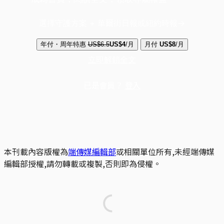
選擇守護方案 + 華爾街日報或紐約時報
年付・周年特惠
US$6.5
US$4
/月
月付
US$8
/月
立即解鎖全文
已是會員？
登入
本刊載內容版權為
端傳媒編輯部
或相關單位所有,未經端傳媒
編輯部授權,請勿轉載或複製,否則即為侵權。