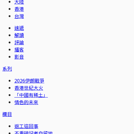
大陸
香港
台灣
速遞
解讀
評論
播客
影音
系列
2026伊朗戰爭
香港世紀大火
「中國有稀土」
情色的未來
欄目
返工這回事
不重磅記者自留地