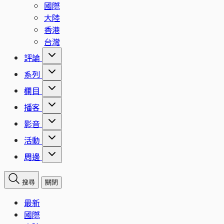
國際
大陸
香港
台灣
評論
系列
欄目
播客
影音
活動
周邊
搜尋
關閉
最新
國際