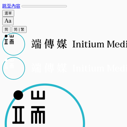
跳至內容
選單
简
简
|
繁