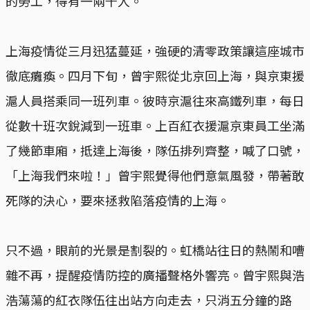
的勞工，得有一兩千人。
上海疫情從三月迅猛蔓延，強硬的清零政策讓這座城市
徹底癱瘓。四月下旬，曾宇熙從北京回上海，與京東援
滬人員搭乘同一班列車。彼時京滬往來高鐵列車，每日
從數十班次銳減到一班車。上百紅衣援滬京東員工坐滿
了幾節車廂，抵達上海後，隊伍排列齊整，喊了口號，
「上海我們來啦！」曾宇熙覺得他們意氣風發，帶著敢
死隊的決心，要來拯救陷落疫情的上海。
只不過，眼前的光景是割裂的。虹橋站往日的熱鬧和嘈
雜不再，提醒疫情防控的廣播聲格外響亮。曾宇熙與浩
浩蕩蕩的紅衣隊伍往出站方向走去，只消五分鐘的路