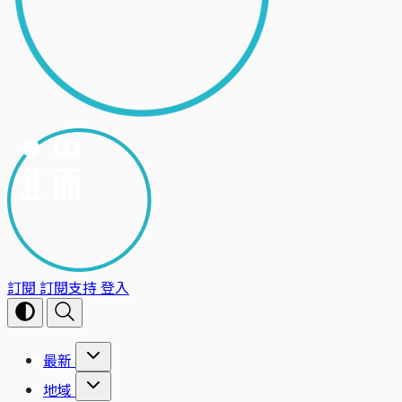
訂閱
訂閱支持
登入
最新
地域