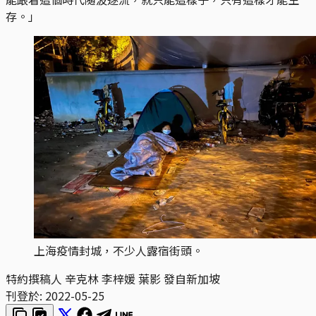
存。」
上海疫情封城，不少人露宿街頭。
特約撰稿人 辛克林 李梓媛 葉影 發自新加坡
刊登於:
2022-05-25