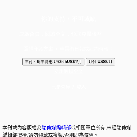
你的支持，不可或缺
成為會員，閱讀全文，領取專屬權益
選擇守護方案 + 華爾街日報或紐約時報
年付・周年特惠
US$6.5
US$4
/月
月付
US$8
/月
立即解鎖全文
已是會員？
登入
本刊載內容版權為
端傳媒編輯部
或相關單位所有,未經端傳媒
編輯部授權,請勿轉載或複製,否則即為侵權。