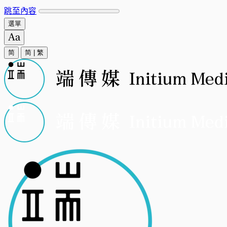
跳至內容
選單
简
简
|
繁