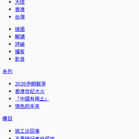
大陸
香港
台灣
速遞
解讀
評論
播客
影音
系列
2026伊朗戰爭
香港世紀大火
「中國有稀土」
情色的未來
欄目
返工这回事
不重磅記者自留地