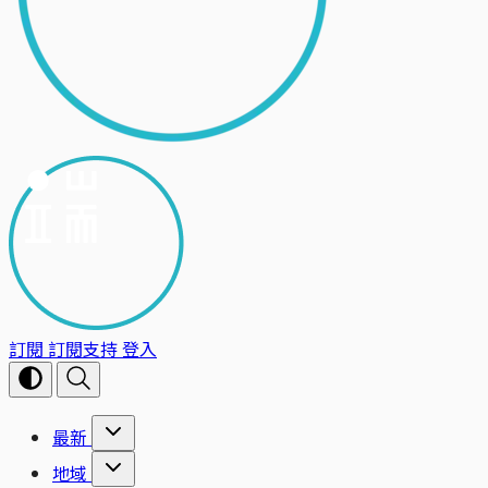
訂閱
訂閱支持
登入
最新
地域