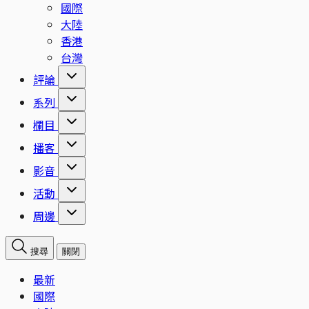
國際
大陸
香港
台灣
評論
系列
欄目
播客
影音
活動
周邊
搜尋
關閉
最新
國際