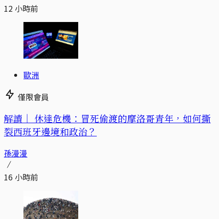
12 小時前
歐洲
僅限會員
解讀｜
休達危機：冒死偷渡的摩洛哥青年，如何撕
裂西班牙邊境和政治？
孫漫漫
16 小時前