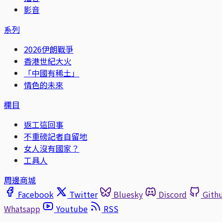
影音
系列
2026伊朗戰爭
香港世紀大火
「中國有稀土」
情色的未來
欄目
返工這回事
不重磅記者自留地
女人沒有國家？
工具人
周邊商城
Facebook
Twitter
Bluesky
Discord
Gith
Whatsapp
Youtube
RSS