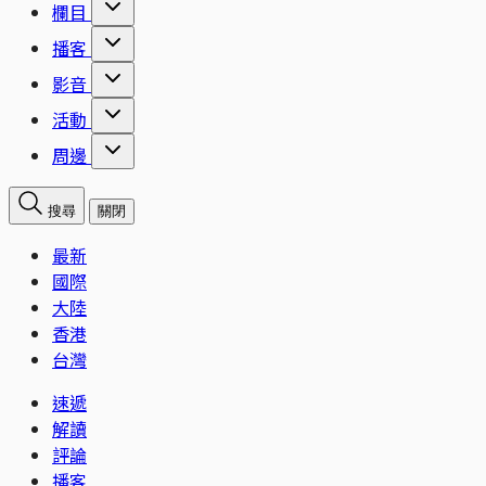
欄目
播客
影音
活動
周邊
搜尋
關閉
最新
國際
大陸
香港
台灣
速遞
解讀
評論
播客