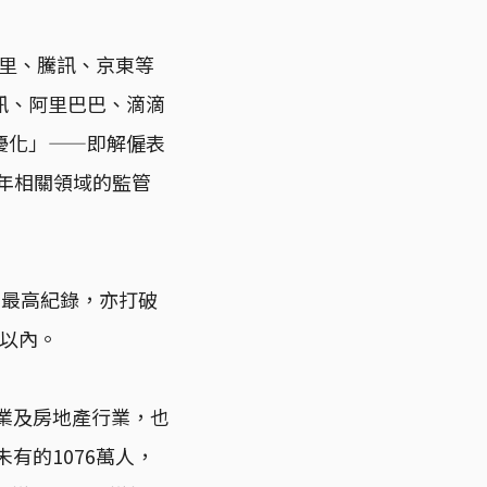
阿里、騰訊、京東等
訊、阿里巴巴、滴滴
優化」——即解僱表
1年相關領域的監管
來最高紀錄，亦打破
%以內。
行業及房地產行業，也
有的1076萬人，