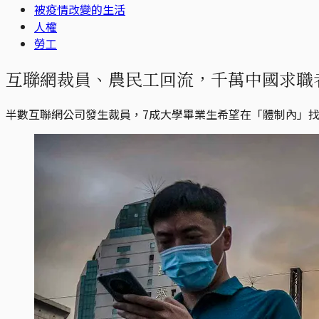
被疫情改變的生活
人權
勞工
互聯網裁員、農民工回流，千萬中國求職
半數互聯網公司發生裁員，7成大學畢業生希望在「體制內」