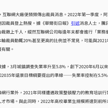
始，互聯網大廠便頻頻傳出裁員消息。2022年第一季度，
連因裁員登上熱搜。據《華爾街日報》
引述
消息人士，騰
內裁撤上千人，縱然互聯網公司每逢年末都會進行「業務
輪裁員動輒20%甚至更高的比例並不常見，可能與202
緩有關。
據，3月城鎮調查失業率升至5.8%，創下2020年6月以
2035年遠景目標綱要提出的準線——失業率控制在5.5
網行業外，2021年同樣遭遇政策整頓壓力的教育培訓
才市場。與此同時，2022年高校畢業生規模將達到前所未