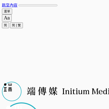
跳至內容
選單
简
简
|
繁