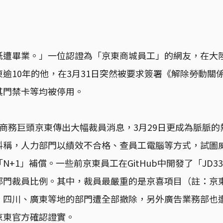
紙遭畢業。」一位認證為「京東商城員工」的網友，在大
逾10年的他，在3月31日突然被要求簽署《解除勞動關
其門禁卡等均被停用。
商務巨頭京東傳出大幅裁員消息，3月29日更成為脈脈
料稱，人力部門以績效不合格、查員工電腦等方式，試圖
N+1」補償。一些前京東員工在GitHub中開發了「JD3
部門裁員比例。其中，裁員最嚴重的是京喜項目（註：京
、四川、廣東等地的部門遭全部撤除，另外廣告業務部也
京東官方確認證實。