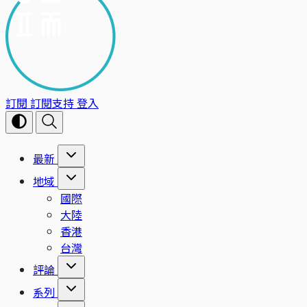
訂閱
訂閱支持
登入
最新
地域
國際
大陸
香港
台灣
評論
系列