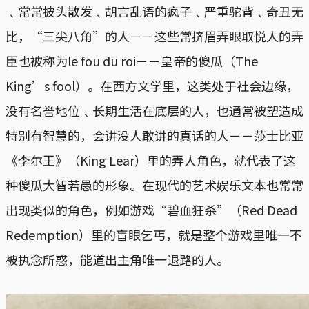
﹑常常披头散发﹑胡言乱语的疯子﹑严重驼背﹑奇丑无
比，“三尖八角”的人－－这些常挤眉弄眼取悦人的弄
臣也被称为le fou du roi－－皇帝的傻瓜（The
King’s fool）。在西方文学里，这类处于社会边缘，
没有名誉地位﹑长期生活在底层的人，也通常被塑造成
特别有智慧的，会讲没人敢讲的真话的人－－莎士比亚
《李尔王》（King Lear）里的弄人角色，就代表了这
种傻瓜大智若愚的形象。在现代的艺术娱乐文本也常常
出现类似的角色，例如游戏“碧血狂杀”（Red Dead
Redemption）里的盲眼乞丐，就是整个游戏里唯一不
被执念所惑，能道出主角唯一退路的人。