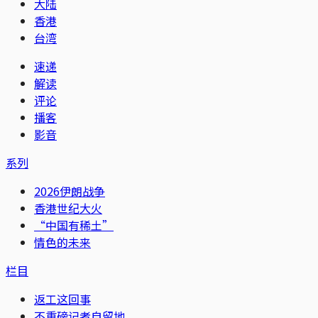
大陆
香港
台湾
速递
解读
评论
播客
影音
系列
2026伊朗战争
香港世纪大火
“中国有稀土”
情色的未来
栏目
返工这回事
不重磅记者自留地