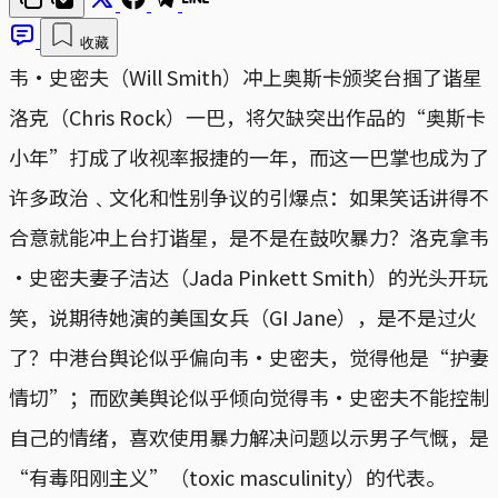
收藏
韦·史密夫（Will Smith）冲上奥斯卡颁奖台掴了谐星
洛克（Chris Rock）一巴，将欠缺突出作品的“奥斯卡
小年”打成了收视率报捷的一年，而这一巴掌也成为了
许多政治﹑文化和性别争议的引爆点：如果笑话讲得不
合意就能冲上台打谐星，是不是在鼓吹暴力？洛克拿韦
·史密夫妻子洁达（Jada Pinkett Smith）的光头开玩
笑，说期待她演的美国女兵（GI Jane），是不是过火
了？中港台舆论似乎偏向韦·史密夫，觉得他是“护妻
情切”；而欧美舆论似乎倾向觉得韦·史密夫不能控制
自己的情绪，喜欢使用暴力解决问题以示男子气慨，是
“有毒阳刚主义”（toxic masculinity）的代表。