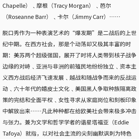
Chapelle）﹑摩根（Tracy Morgan）﹑芭尔
（Roseanne Barr）﹑卡尔（Jimmy Carr）……
脱口秀作为一种表演艺术的“爆发期”是二战后的上世
纪中期。在西方社会，那是个动荡却又极其丰富的时
期：美苏两个超级强国，展开了时将人类带到核子战争
边缘的对峙﹑亚洲与非洲的前殖民地纷纷独立﹑资本主
义西方战后经济飞速发展﹑越战和随战争而来的反战运
动﹑六十年代的嬉皮士文化﹑美国黑人争取种族隔离政
策的完结和全面平权﹑女性寻求从家庭岗位和刻板印象
中解放出来……凡此种种都在给欧美社会带来极多冲击
与张力。兼为文学和哲学学者的谐星塔福亚（Eddie
Tafoya）就指，以对社会主流的尖刻幽默讽刺为特色