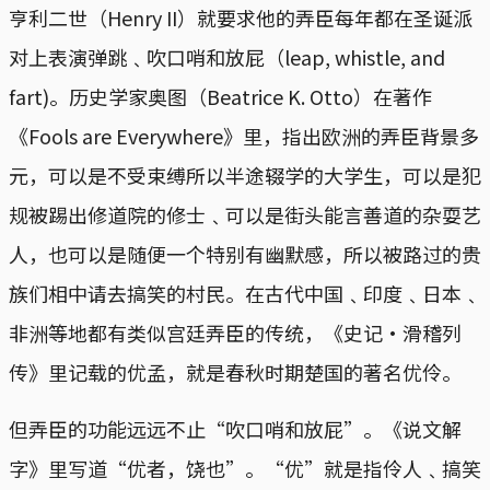
亨利二世（Henry II）就要求他的弄臣每年都在圣诞派
对上表演弹跳﹑吹口哨和放屁（leap, whistle, and
fart)。历史学家奥图（Beatrice K. Otto）在著作
《Fools are Everywhere》里，指出欧洲的弄臣背景多
元，可以是不受束缚所以半途辍学的大学生，可以是犯
规被踢出修道院的修士﹑可以是街头能言善道的杂耍艺
人，也可以是随便一个特别有幽默感，所以被路过的贵
族们相中请去搞笑的村民。在古代中国﹑印度﹑日本﹑
非洲等地都有类似宫廷弄臣的传统，《史记・滑稽列
传》里记载的优孟，就是春秋时期楚国的著名优伶。
但弄臣的功能远远不止“吹口哨和放屁”。《说文解
字》里写道“优者，饶也”。“优”就是指伶人﹑搞笑