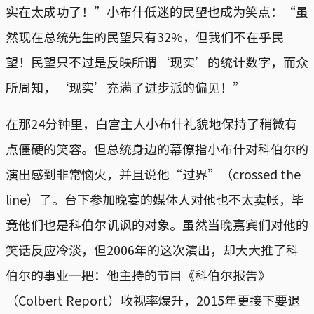
实在太成功了！”小布什低迷的民望也成为笑点：“虽
然现在总统先生的民望只有32%，但我们不在乎民
望！民望只不过是反映所谓‘现实’的统计数字，而众
所周知，‘现实’充满了进步派的偏见！”
在那24分钟里，白宫主人小布什礼貌地保持了稍微有
点僵硬的笑容。但总统身边的幕僚指小布什对科伯尔的
演出感到非常恼火，并且说他“过界”（crossed the
line）了。台下参加晚宴的媒体人对他也不太卖帐，毕
竟他们也是科伯尔讥讽的对象。虽然当晚嘉宾们对他的
笑话反应冷淡，但2006年的这次演出，却大大推了科
伯尔的事业一把：他主持的节目《科伯尔报告》
（Colbert Report）收视率爆升，2015年更接下要退