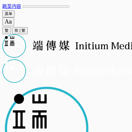
跳至内容
菜单
繁
简
|
繁