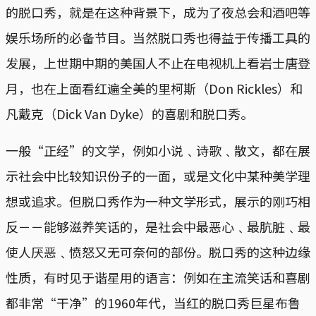
的脱口秀，就是在这种背景下，成为了夜总会和酒吧等
娱乐场所的必备节目。当然脱口秀也得益于传播工具的
发展，上世期中期的美国人不止在电视机上看岩士唐登
月，也在上面看红遍全美的里柯斯（Don Rickles）和
凡戴克（Dick Van Dyke）的喜剧和脱口秀。
一般“正经”的文学，例如小说﹑诗歌﹑散文，都在展
示社会中比较知识份子的一面，或是文化中某种美学理
想或追求。但脱口秀作为一种文学形式，展示的刚巧相
反－－能够滋养笑话的，是社会中最恶心﹑最肮脏﹑最
使人厌恶﹑愤怒又无可奈何的部份。脱口秀的这种边缘
性质，有时见于谐星用的语言：例如在主流笑话和喜剧
都非常“干净”的1960年代，当红的脱口秀巨星布鲁