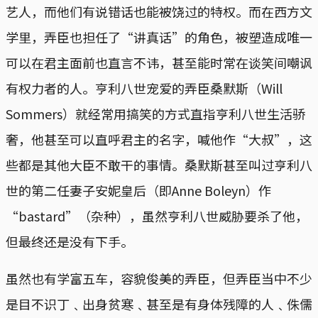
艺人，而他们有说错话也能被饶过的特权。而在西方文
学里，弄臣也担任了“讲真话”的角色，被塑造成唯一
可以在君主面前也直言不讳，甚至能时常在谈笑间嘲讽
有权力者的人。亨利八世宠爱的弄臣桑默斯（Will
Sommers）就经常用搞笑的方式直指亨利八世生活骄
奢，他甚至可以直呼君主的名字，喊他作“大叔”，这
些都是其他大臣不敢干的事情。桑默斯甚至叫过亨利八
世的第二任妻子安妮皇后（即Anne Boleyn）作
“bastard”（杂种），虽然亨利八世威胁要杀了他，
但最终还是没有下手。
虽然也有学富五车，容貌俊美的弄臣，但弄臣当中不少
是目不识丁﹑出身贫寒﹑甚至是有身体残障的人﹑侏儒