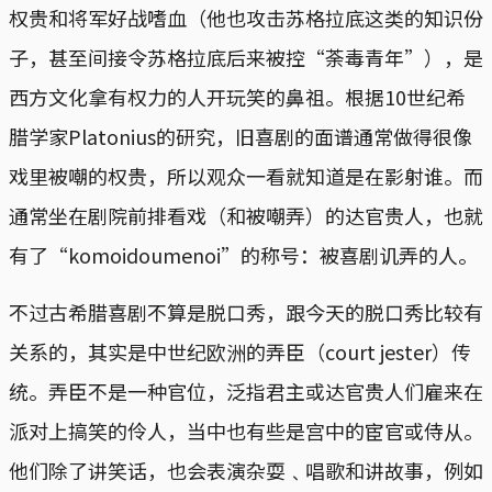
权贵和将军好战嗜血（他也攻击苏格拉底这类的知识份
子，甚至间接令苏格拉底后来被控“荼毒青年”），是
西方文化拿有权力的人开玩笑的鼻祖。根据10世纪希
腊学家Platonius的研究，旧喜剧的面谱通常做得很像
戏里被嘲的权贵，所以观众一看就知道是在影射谁。而
通常坐在剧院前排看戏（和被嘲弄）的达官贵人，也就
有了“komoidoumenoi”的称号：被喜剧讥弄的人。
不过古希腊喜剧不算是脱口秀，跟今天的脱口秀比较有
关系的，其实是中世纪欧洲的弄臣（court jester）传
统。弄臣不是一种官位，泛指君主或达官贵人们雇来在
派对上搞笑的伶人，当中也有些是宫中的宦官或侍从。
他们除了讲笑话，也会表演杂耍﹑唱歌和讲故事，例如