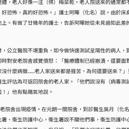
屍體，老人好像一注（條）梅菜乾。老人院送來的通常都
。好恐怖，真的好恐怖。」護士阿暉（化名）說。由於床
地上。有做了廿幾年的護士，告訴阿暉她從未見過如此差
發，公立醫院不堪重負，如今做快速測試呈陽性的病人，
同時對安老院舍感覺憤怒：「醫療體制已經崩潰，還要面
沒什麼病徵......老人家送來都是捱苦，為何還要送來？
醫生評估為可返回院舍的老人家。「他們說沒有（病毒測
啦！」他有點賭氣地說。
間安老院舍出現疫情。在元朗一間院舍，到診醫生吳月（化
生署、衞生防護中心，衞生署說不關他們事，衞生防護中