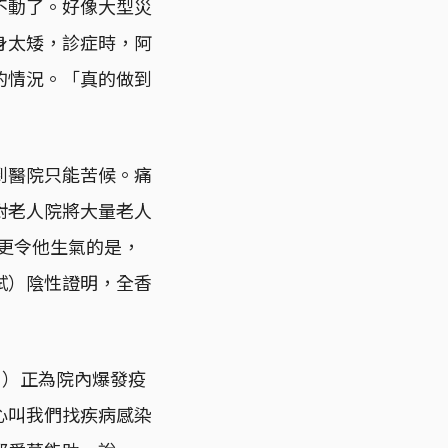
不動了。好像大型災
身太矮，診症時，阿
的情況。「真的做到
到醫院只能苦候。痛
對老人院將大量老人
」更令他生氣的是，
試）陰性證明，全香
名）正為院內爆發疫
心叫我們找疾病感染