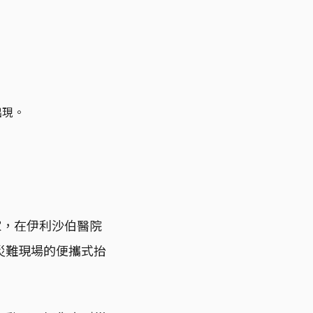
出現。
家，在伊利沙伯醫院
災難現場的便攜式抬