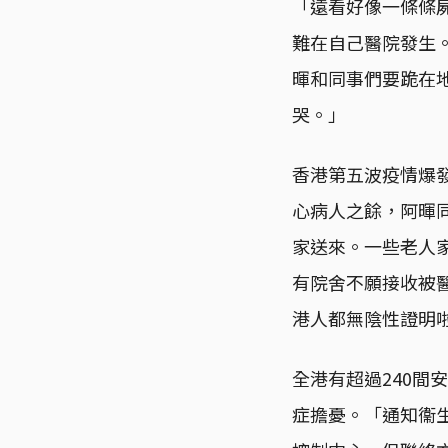
「遠看好像一條條
難在自己醫院發生
暉和同事們要跪在
哭。」
香港第五波疫情爆
心病人之餘，阿暉
家送來。一些老人家
有院舍不願接收被
港人都無陰性證明
全港有超過240
症擔憂。「通知衞