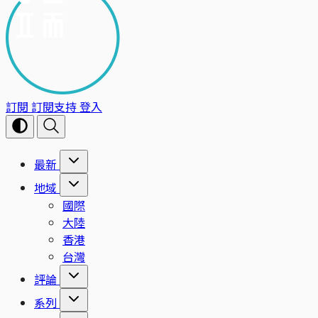
訂閱
訂閱支持
登入
最新
地域
國際
大陸
香港
台灣
評論
系列