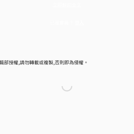
立即解鎖全文
已是會員？
登入
輯部授權,請勿轉載或複製,否則即為侵權。