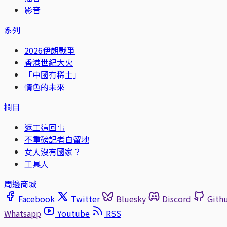
影音
系列
2026伊朗戰爭
香港世紀大火
「中國有稀土」
情色的未來
欄目
返工這回事
不重磅記者自留地
女人沒有國家？
工具人
周邊商城
Facebook
Twitter
Bluesky
Discord
Gith
Whatsapp
Youtube
RSS