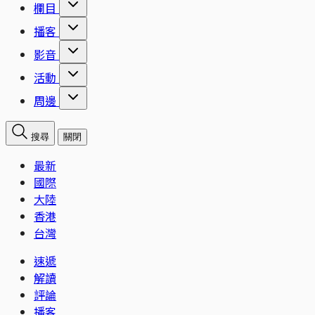
欄目
播客
影音
活動
周邊
搜尋
關閉
最新
國際
大陸
香港
台灣
速遞
解讀
評論
播客