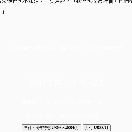
法他們也不知道。」吳月說，「我們也找過社署，他們都愛
。」
端11周年限定優惠，1周1美元，讓思考保持清爽
你的支持，不可或缺
成為會員，閱讀全文，領取專屬權益
選擇守護方案 + 華爾街日報或紐約時報
年付・周年特惠
US$6.5
US$4
/月
月付
US$8
/月