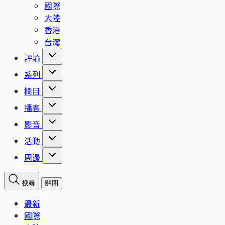
國際
大陸
香港
台灣
評論
系列
欄目
播客
影音
活動
周邊
搜尋
關閉
最新
國際