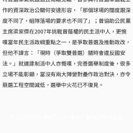
作的資深政治公關何安達形容，「那個球場的闊度跟深
度不同了，組隊落場的要求也不同了」；曾協助公民黨
主席梁家傑在2007年挑戰曾蔭權的民主派中人，更惋
嘆當年民主派政綱重點之一，是爭取普選及推動政改，
但他不諱言：「現時（爭取雙普選）隨時會違反國安
法。」就連建制派中人亦慨嘆，完善選舉制度後，很多
立場不能彰顯，當沒有兩大陣營對壘作政治對決，亦令
競選工程空間減低，選舉中火花已不復見。
端11周年限定優惠，1周1美元，讓思考保持清爽