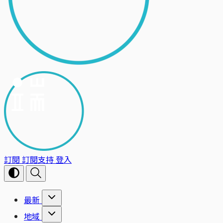
訂閱
訂閱支持
登入
最新
地域