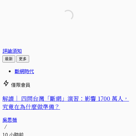
評論須知
最新
更多
斷網時代
僅限會員
解讀｜
四問台灣「斷網」演習：影響 1700 萬人，
究竟在為什麼做準備？
吳思薇
10 小時前