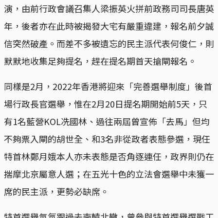
演，由前行政會議召集人梁振英火拼前政務司司長唐英
年，後者亦在此時被揭發大宅有嚴重違建，報名前夕誠
信突然破產。而差不多被遺忘的民主派代表何俊仁，則
默默地收集足夠提名，趕在提名期首天搶閘報名。
同樣是2月，2022年香港將迎來「完善選舉制度」後首
場行政長官選舉，惟在2月20日提名期開始前5天，只
有1名藍營KOL冼國林、過往兩屆曾宣佈「去馬」但均
不夠票入閘的胡世全、和3名非從政者表態參選，現任
特首林鄭月娥本人亦未表態是否角逐連任，政界則仍在
揣摩北京屬意人選；在五光十色的立法會選舉中未獲一
席的民主派，更勢必缺席。
特首選舉氣氛跟過去南轅北轍，曾參與特首選舉選戰工