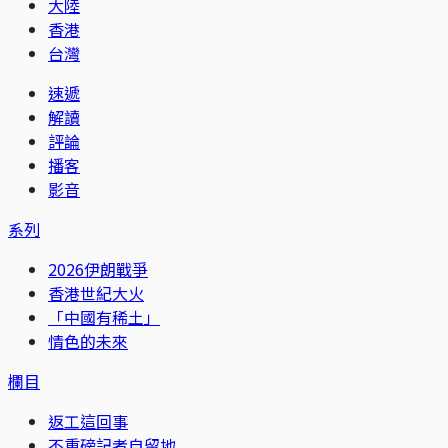
大陸
香港
台灣
速遞
解讀
評論
播客
影音
系列
2026伊朗戰爭
香港世紀大火
「中國有稀土」
情色的未來
欄目
返工這回事
不重磅記者自留地