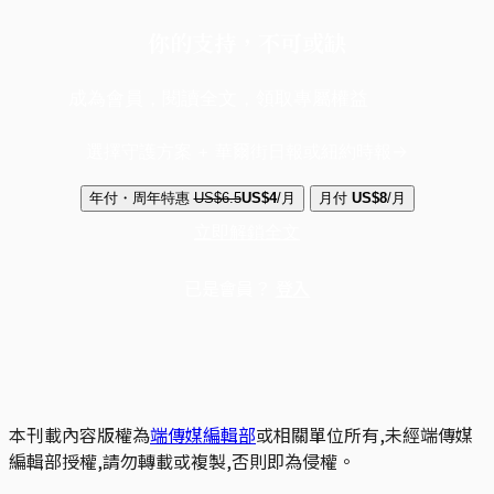
你的支持，不可或缺
成為會員，閱讀全文，領取專屬權益
選擇守護方案 + 華爾街日報或紐約時報
年付・周年特惠
US$6.5
US$4
/月
月付
US$8
/月
立即解鎖全文
已是會員？
登入
本刊載內容版權為
端傳媒編輯部
或相關單位所有,未經端傳媒
編輯部授權,請勿轉載或複製,否則即為侵權。