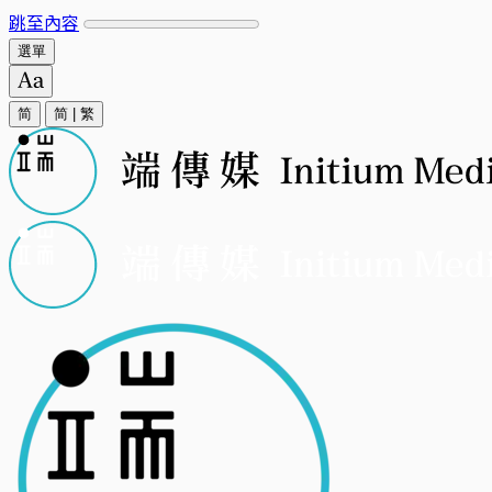
跳至內容
選單
简
简
|
繁