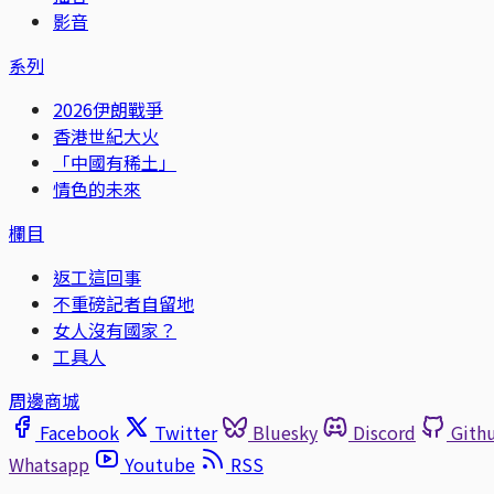
影音
系列
2026伊朗戰爭
香港世紀大火
「中國有稀土」
情色的未來
欄目
返工這回事
不重磅記者自留地
女人沒有國家？
工具人
周邊商城
Facebook
Twitter
Bluesky
Discord
Gith
Whatsapp
Youtube
RSS