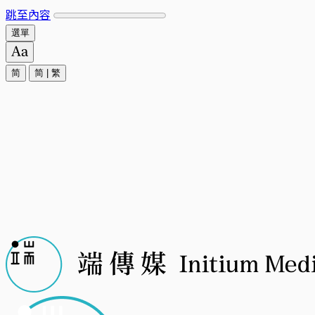
跳至內容
選單
简
简
|
繁