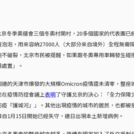
日，北京冬季奧運會三個冬奧村開村，20多個國家的代表團
泡泡，用來容納27000人（大部分來自境外）全程無需
泡不破裂，北京市民被提醒，如果跟冬奧專用車輛發生碰撞
場處置」。
連的天津市爆發的大規模Omicron疫情還未清零，整
忠在疫情防控會議上
表明
了守護北京的決心：「全力保障
防疫『護城河』」。其他出現疫情的城市的居民，也都被
自1月15日開始已經失守，連日出現本土新增病例。
北京冬奧會的聲音越來越多，陸續有國家加入了外交抵制