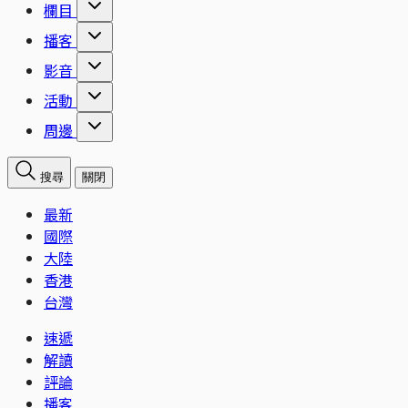
欄目
播客
影音
活動
周邊
搜尋
關閉
最新
國際
大陸
香港
台灣
速遞
解讀
評論
播客