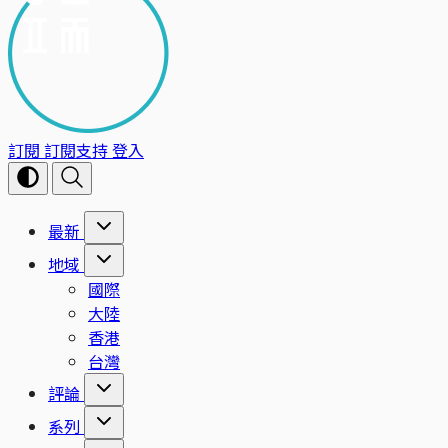
訂閱
訂閱支持
登入
最新
地域
國際
大陸
香港
台灣
評論
系列