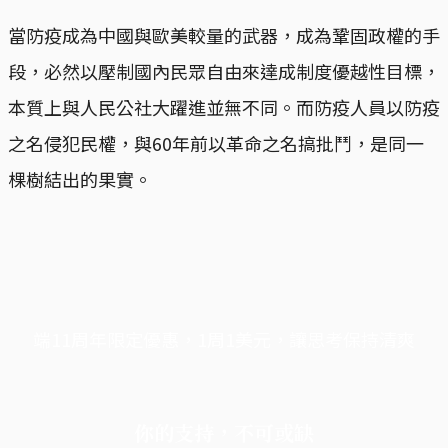
當防疫成為中國與歐美較量的武器，成為鞏固政權的手
段，必然以壓制國內民眾自由來達成制度優越性目標，
本質上與人民公社大躍進並無不同。而防疫人員以防疫
之名侵犯民權，與60年前以革命之名搞批鬥，是同一
棵樹結出的果實。
端11周年限定優惠，1周1美元，讓思考保持清爽
你的支持，不可或缺