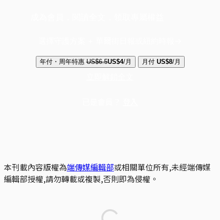
成為會員，閱讀全文，領取專屬權益
選擇守護方案 + 華爾街日報或紐約時報
年付・周年特惠
US$6.5
US$4
/月
月付
US$8
/月
立即解鎖全文
已是會員？
登入
本刊載內容版權為
端傳媒編輯部
或相關單位所有,未經端傳媒
編輯部授權,請勿轉載或複製,否則即為侵權。