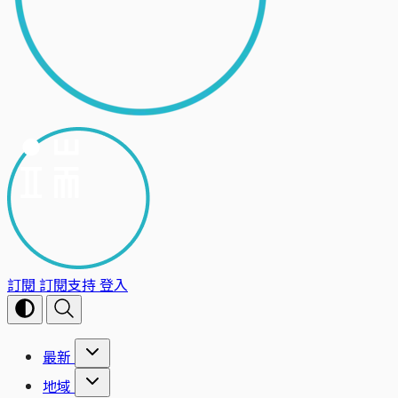
訂閱
訂閱支持
登入
最新
地域