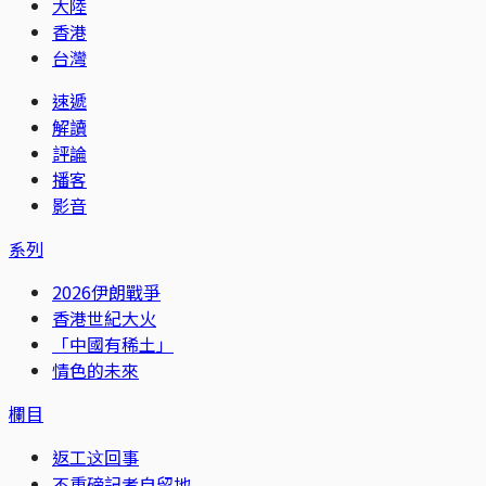
大陸
香港
台灣
速遞
解讀
評論
播客
影音
系列
2026伊朗戰爭
香港世紀大火
「中國有稀土」
情色的未來
欄目
返工这回事
不重磅記者自留地