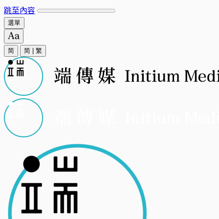
跳至內容
選單
简
简
|
繁