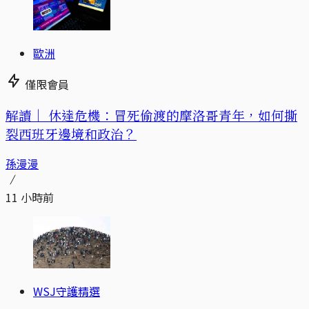
歐洲
僅限會員
解讀｜
休達危機：冒死偷渡的摩洛哥青年，如何撕
裂西班牙邊境和政治？
孫漫漫
11 小時前
WSJ守護精選