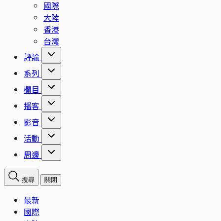
國際
大陸
香港
台灣
評論
系列
欄目
播客
影音
活動
周邊
搜尋
關閉
最新
國際