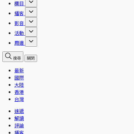
欄目
播客
影音
活動
周邊
搜尋
關閉
最新
國際
大陸
香港
台灣
速遞
解讀
評論
播客