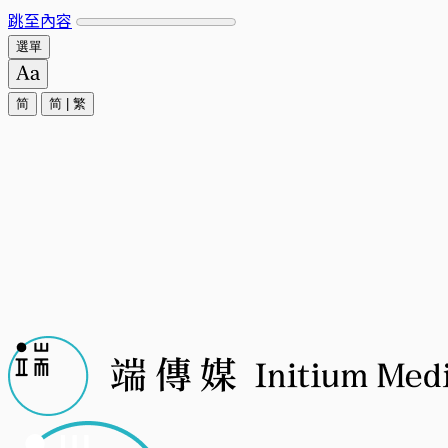
跳至內容
選單
简
简
|
繁