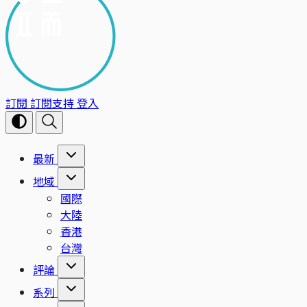
訂閱
訂閱支持
登入
最新
地域
國際
大陸
香港
台灣
評論
系列