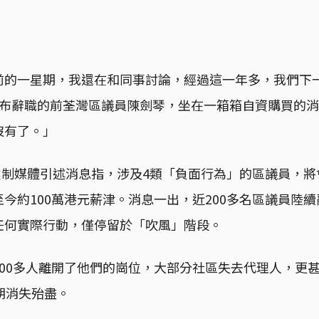
前的一星期，我還在和同事討論，經過這一年多，我們下
宣布辭職的前荃灣區議員陳劍琴，坐在一箱箱自資購買的
沒有了。」
港建制媒體引述消息指，涉及4類「負面行為」的區議員，
今約100萬港元薪津。消息一出，近200多名區議員陸
任何實際行動，僅停留於「吹風」階段。
200多人離開了他們的崗位，大部分社區失去代理人，更
朝消失殆盡。