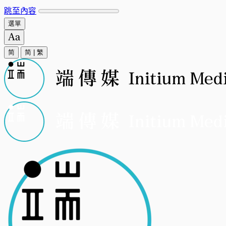
跳至內容
選單
简
简
|
繁