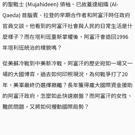
的聖戰士 (Mujahideen) 領袖、已故蓋達組織 (Al-
Qaeda) 首腦賓．拉登的早期合作者和阿富汗時任政府
官員交談。他看到的阿富汗社會與人民的日常生活是什
麼樣子？而在塔利班重新掌權後，阿富汗會退回1996
年塔利班統治的樣貌嗎？
從美蘇冷戰到中美新冷戰，阿富汗的歷史宛如一場又一
場的大國博弈，過去如何印照現況，為何戰爭打了20
年，美軍最終仍選擇撤離？長年獲得龐大國際資金援助
的阿富汗政府，怎麼如此快速崩盤？而阿富汗的女性、
難民問題，又將如何攪動國際局勢？