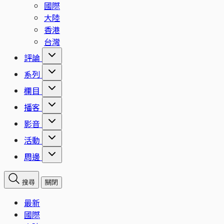
國際
大陸
香港
台灣
評論
系列
欄目
播客
影音
活動
周邊
搜尋
關閉
最新
國際