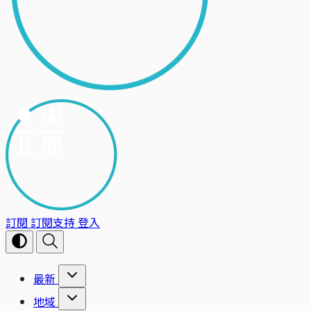
訂閱
訂閱支持
登入
最新
地域