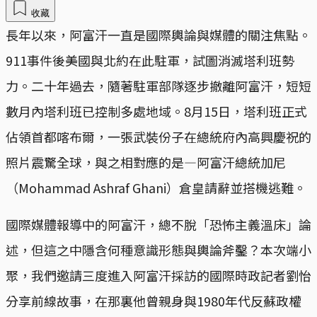
收藏
長年以來，阿富汗一直是國際輿論與媒體的關注焦點。
911事件後美國與北約在此駐軍，試圖消滅塔利班勢
力。二十年過去，隨著駐軍部隊逐步撤離阿富汗，短短
數月內塔利班已控制多處地域。8月15日，塔利班正式
佔領首都喀布爾，一張武裝份子在總統府內高興慶祝的
照片震驚全球，與之相對應的是—阿富汗總統加尼
（Mohammad Ashraf Ghani）倉皇請辭並搭機逃難。
國際媒體報導中的阿富汗，總不脫「恐怖主義溫床」論
述，但這之中隱含何種意識形態與輿論斧鑿？本次端小
聚，我們邀請三度進入阿富汗採訪的國際時政記者劉怡
分享前線故事，在那裏他曾親身與1980年代反蘇政權