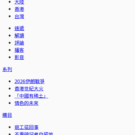
大陸
香港
台灣
速遞
解讀
評論
播客
影音
系列
2026伊朗戰爭
香港世紀大火
「中國有稀土」
情色的未來
欄目
返工這回事
不重磅記者自留地