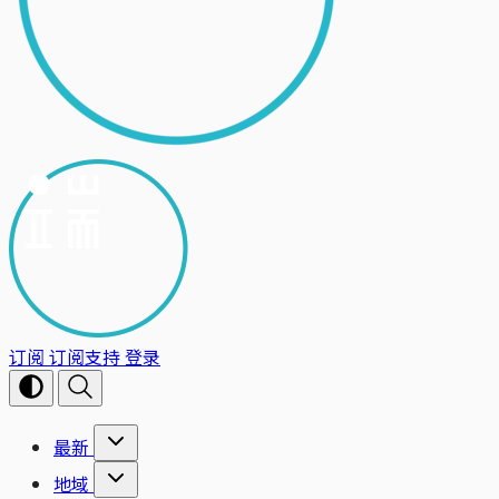
订阅
订阅支持
登录
最新
地域