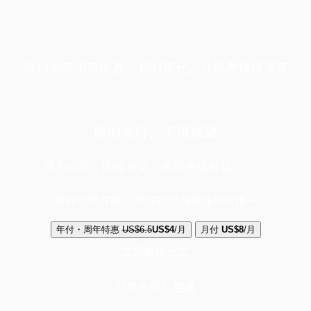
端11周年限定优惠，1周1美元，让思考保持清爽
你的支持，不可或缺
成为会员，阅读全文，领取专属权益
选择守护方案 + 华尔街日报或纽约时报
年付・周年特惠
US$6.5
US$4
/月
月付
US$8
/月
立即解锁全文
已是会员？
登录