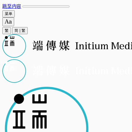
跳至内容
菜单
繁
简
|
繁