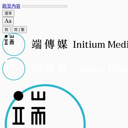
跳至內容
選單
简
简
|
繁