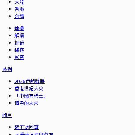
大陸
香港
台灣
速遞
解讀
評論
播客
影音
系列
2026伊朗戰爭
香港世紀大火
「中國有稀土」
情色的未來
欄目
返工这回事
不重磅記者自留地