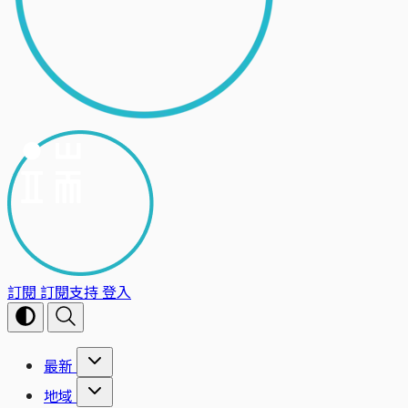
訂閱
訂閱支持
登入
最新
地域