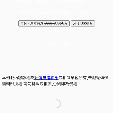
成為會員，閱讀全文，領取專屬權益
選擇守護方案 + 華爾街日報或紐約時報
年付・周年特惠
US$6.5
US$4
/月
月付
US$8
/月
立即解鎖全文
已是會員？
登入
本刊載內容版權為
端傳媒編輯部
或相關單位所有,未經端傳媒
編輯部授權,請勿轉載或複製,否則即為侵權。