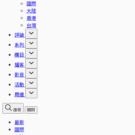
國際
大陸
香港
台灣
評論
系列
欄目
播客
影音
活動
周邊
搜尋
關閉
最新
國際