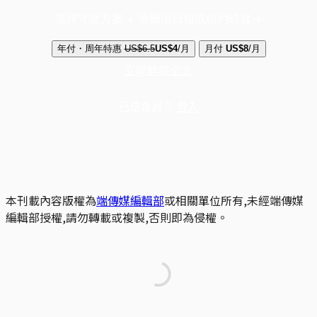
選擇守護方案 + 華爾街日報或紐約時報
年付・周年特惠
US$6.5
US$4
/月
月付
US$8
/月
立即解鎖全文
已是會員？
登入
本刊載內容版權為
端傳媒編輯部
或相關單位所有,未經端傳媒
編輯部授權,請勿轉載或複製,否則即為侵權。