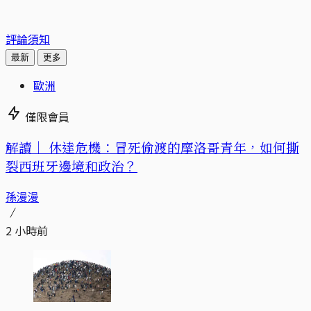
評論須知
最新
更多
歐洲
僅限會員
解讀｜
休達危機：冒死偷渡的摩洛哥青年，如何撕
裂西班牙邊境和政治？
孫漫漫
2 小時前