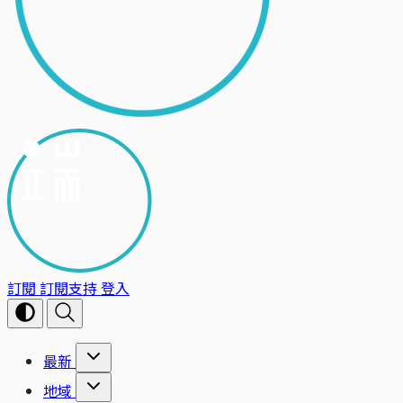
訂閱
訂閱支持
登入
最新
地域