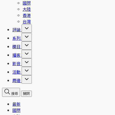
國際
大陸
香港
台灣
評論
系列
欄目
播客
影音
活動
周邊
搜尋
關閉
最新
國際