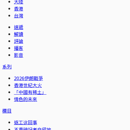
大陸
香港
台灣
速遞
解讀
評論
播客
影音
系列
2026伊朗戰爭
香港世紀大火
「中國有稀土」
情色的未來
欄目
返工这回事
不重磅記者自留地