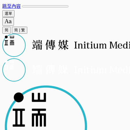
跳至內容
選單
简
简
|
繁