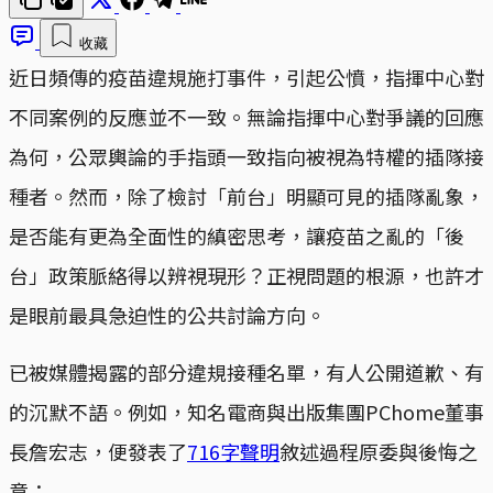
收藏
近日頻傳的疫苗違規施打事件，引起公憤，指揮中心對
不同案例的反應並不一致。無論指揮中心對爭議的回應
為何，公眾輿論的手指頭一致指向被視為特權的插隊接
種者。然而，除了檢討「前台」明顯可見的插隊亂象，
是否能有更為全面性的縝密思考，讓疫苗之亂的「後
台」政策脈絡得以辨視現形？正視問題的根源，也許才
是眼前最具急迫性的公共討論方向。
已被媒體揭露的部分違規接種名單，有人公開道歉、有
的沉默不語。例如，知名電商與出版集團PChome董事
長詹宏志，便發表了
716字聲明
敘述過程原委與後悔之
意：