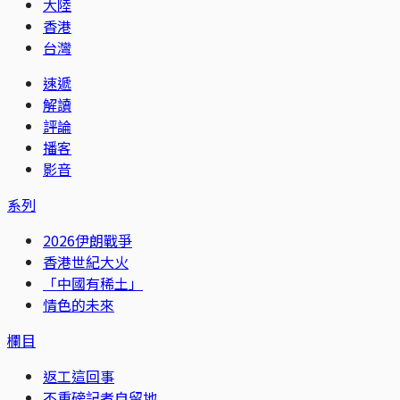
大陸
香港
台灣
速遞
解讀
評論
播客
影音
系列
2026伊朗戰爭
香港世紀大火
「中國有稀土」
情色的未來
欄目
返工這回事
不重磅記者自留地