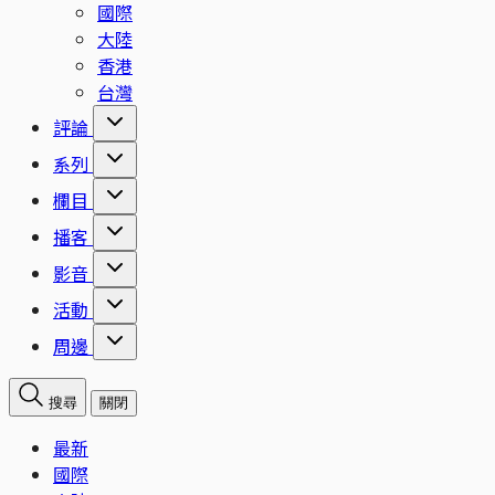
國際
大陸
香港
台灣
評論
系列
欄目
播客
影音
活動
周邊
搜尋
關閉
最新
國際