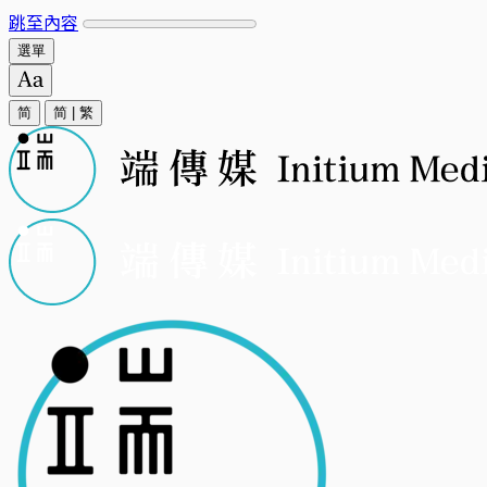
跳至內容
選單
简
简
|
繁