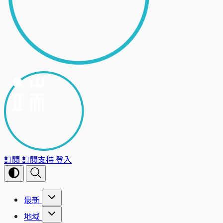
訂閱
訂閱支持
登入
最新
地域