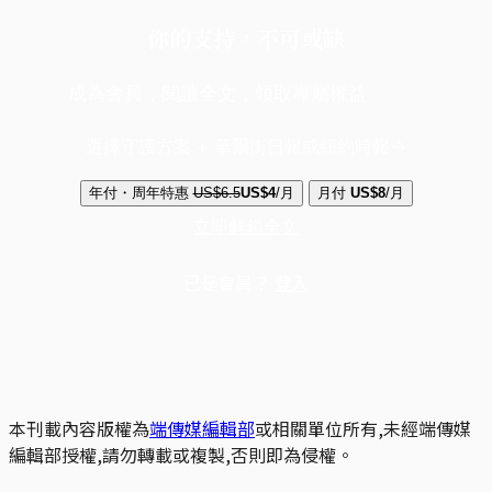
你的支持，不可或缺
成為會員，閱讀全文，領取專屬權益
選擇守護方案 + 華爾街日報或紐約時報
年付・周年特惠
US$6.5
US$4
/月
月付
US$8
/月
立即解鎖全文
已是會員？
登入
本刊載內容版權為
端傳媒編輯部
或相關單位所有,未經端傳媒
編輯部授權,請勿轉載或複製,否則即為侵權。