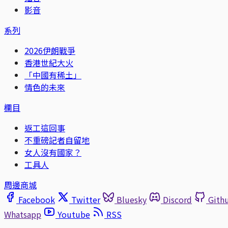
影音
系列
2026伊朗戰爭
香港世紀大火
「中國有稀土」
情色的未來
欄目
返工這回事
不重磅記者自留地
女人沒有國家？
工具人
周邊商城
Facebook
Twitter
Bluesky
Discord
Gith
Whatsapp
Youtube
RSS