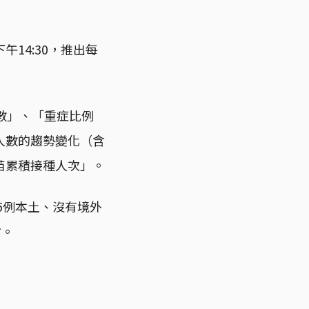
14:30，推出每
數」、「重症比例
人數的趨勢變化（含
苗累積接種人次」。
5例本土、沒有境外
亡。