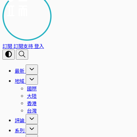
訂閱
訂閱支持
登入
最新
地域
國際
大陸
香港
台灣
評論
系列