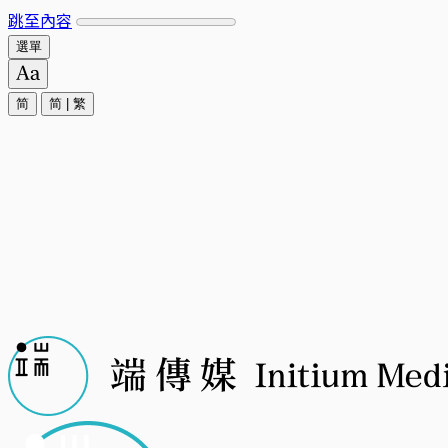
跳至內容
選單
简
简
|
繁