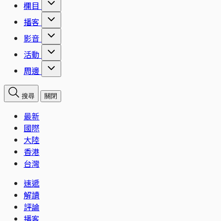
欄目
播客
影音
活動
周邊
搜尋
關閉
最新
國際
大陸
香港
台灣
速遞
解讀
評論
播客