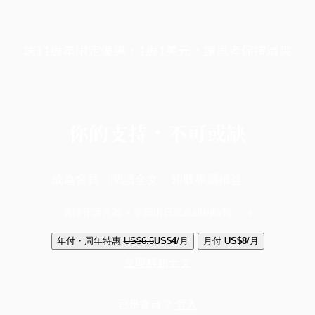
端11周年限定優惠，1周1美元，讓思考保持清爽
你的支持，不可或缺
成為會員，閱讀全文，領取專屬權益
選擇守護方案 + 華爾街日報或紐約時報
年付・周年特惠
US$6.5
US$4
/月
月付
US$8
/月
立即解鎖全文
已是會員？
登入