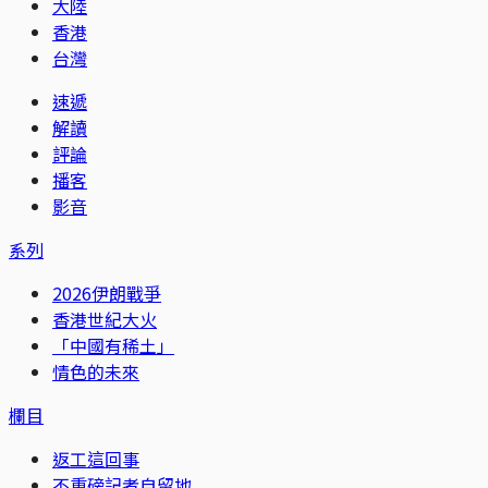
大陸
香港
台灣
速遞
解讀
評論
播客
影音
系列
2026伊朗戰爭
香港世紀大火
「中國有稀土」
情色的未來
欄目
返工這回事
不重磅記者自留地