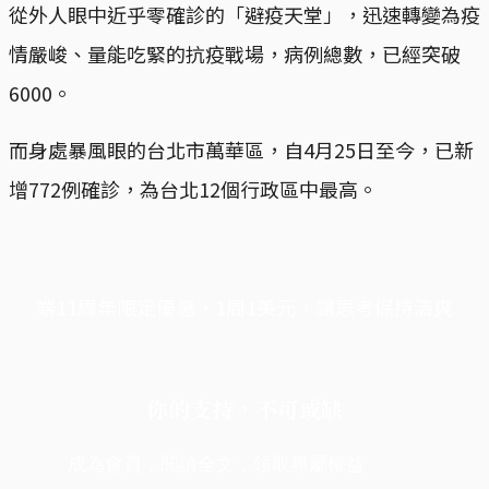
從外人眼中近乎零確診的「避疫天堂」，迅速轉變為疫
情嚴峻、量能吃緊的抗疫戰場，病例總數，已經突破
6000。
而身處暴風眼的台北市萬華區，自4月25日至今，已新
增772例確診，為台北12個行政區中最高。
端11周年限定優惠，1周1美元，讓思考保持清爽
你的支持，不可或缺
成為會員，閱讀全文，領取專屬權益