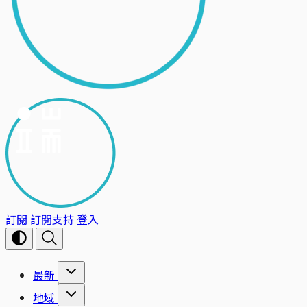
訂閱
訂閱支持
登入
最新
地域