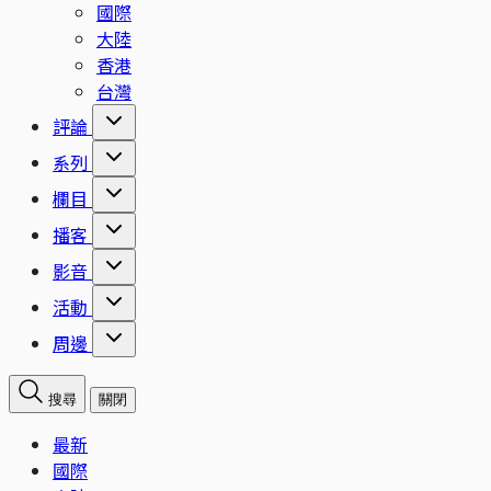
國際
大陸
香港
台灣
評論
系列
欄目
播客
影音
活動
周邊
搜尋
關閉
最新
國際