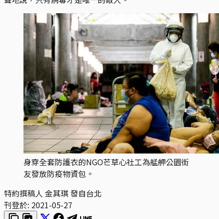
身穿全套防護衣的NGO芒草心社工為艋舺公園街
友發放防疫物資包。
特約撰稿人 金其琪 發自台北
刊登於:
2021-05-27