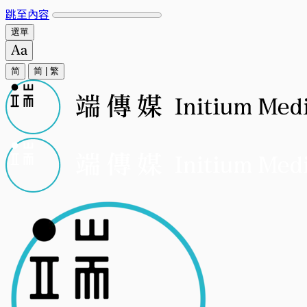
跳至內容
選單
简
简
|
繁