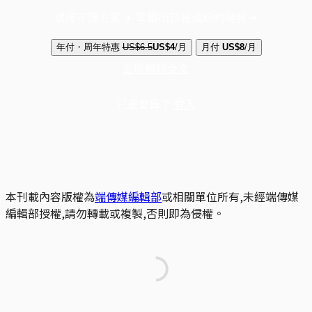
選擇守護方案 + 華爾街日報或紐約時報
年付・周年特惠
US$6.5
US$4
/月
月付
US$8
/月
立即解鎖全文
已是會員？
登入
本刊載內容版權為
端傳媒編輯部
或相關單位所有,未經端傳媒
編輯部授權,請勿轉載或複製,否則即為侵權。