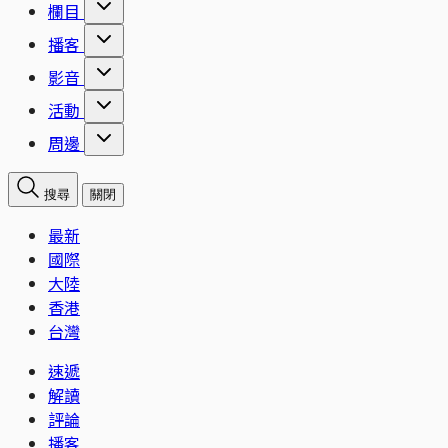
欄目
播客
影音
活動
周邊
搜尋
關閉
最新
國際
大陸
香港
台灣
速遞
解讀
評論
播客