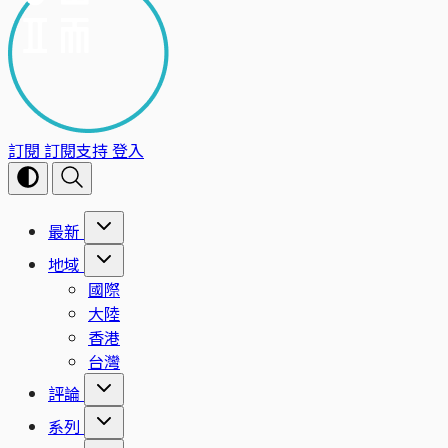
訂閱
訂閱支持
登入
最新
地域
國際
大陸
香港
台灣
評論
系列