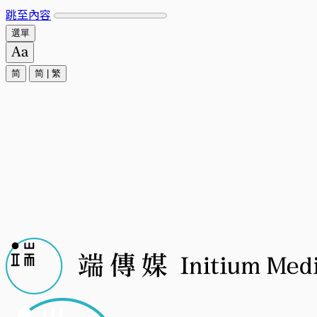
跳至內容
選單
简
简
|
繁