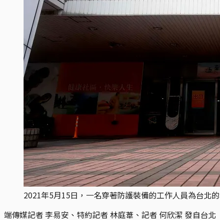
2021年5月15日，一名穿著防護裝備的工作人員為台北
端傳媒記者 李易安、特約記者 林庭葦、記者 何欣潔 發自台北