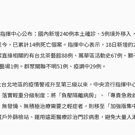
灣指揮中心公布：國內新增240例本土確診、5例境外移入
今，已累計14例死亡個案。指揮中心表示，18日新增的2
直接相關的有台北茶藝館88例、萬華區活動史67例、獅
藝場1例。群聚關聯不明51例、疫調中29例。
5日大台北地區的疫情警戒升至第三級以來，中央流行指揮中
、落實輕重分級制度：將「負壓隔離病房」、「專責急救
，無發燒、無積極治療需要之輕症者，則移至「加強版集
置戶外篩檢站、運用遠距醫療診治門診病患，避免大量人