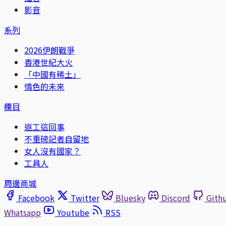
影音
系列
2026伊朗戰爭
香港世紀大火
「中國有稀土」
情色的未來
欄目
返工這回事
不重磅記者自留地
女人沒有國家？
工具人
周邊商城
Facebook
Twitter
Bluesky
Discord
Gith
Whatsapp
Youtube
RSS