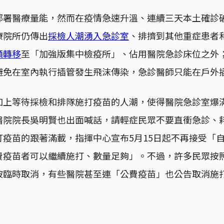
部署醫療量能，然而在疫情急速升溫、連續三天本土確診
療院所仍傳出
採檢人潮湧入急診室
、排擠到其他重症患者
願轉移
至「加強版集中檢疫所」、佔用醫院急診床位之外
避免在室內執行插管發生飛沫傳染，急診醫師只能在戶外
加上等待採檢和排隊施打疫苗的人潮，使得醫院急診室爆
醫院院長吳明賢也出面喊話，請輕症民眾不要直衝急診、
打疫苗的跟著滿載，指揮中心宣布5月15日起不再接受「
費疫苗者可以繼續施打、數量足夠」。不過，許多民眾按
被臨時取消，有些醫院甚至連「公費疫苗」也公告取消施