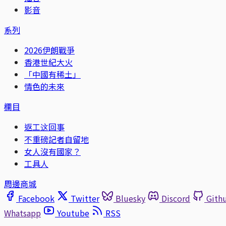
影音
系列
2026伊朗戰爭
香港世紀大火
「中國有稀土」
情色的未來
欄目
返工这回事
不重磅記者自留地
女人沒有國家？
工具人
周邊商城
Facebook
Twitter
Bluesky
Discord
Gith
Whatsapp
Youtube
RSS