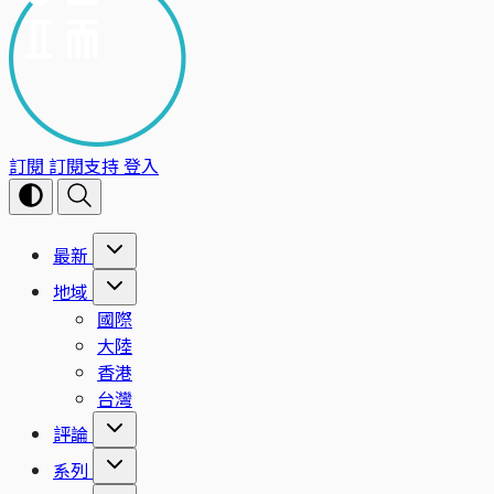
訂閱
訂閱支持
登入
最新
地域
國際
大陸
香港
台灣
評論
系列