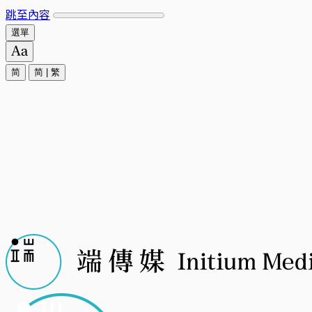
跳至內容
選單
简
简
|
繁