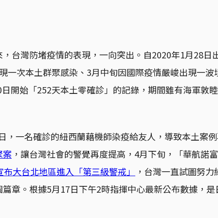
，台灣防堵疫情的表現，一向突出。自2020年1月28日
出現一次本土群聚感染、3月中旬因國際疫情嚴峻出現一波
月20日開始「252天本土零確診」的記錄，期間雖有海軍敦
月21日，一名確診的紐西蘭藉機師染疫給友人，導致本土案例再
聚案
，讓台灣社會的警覺再度提高，4月下旬，「華航諾富
宣布大台北地區進入「第三級警戒」
，台灣一直試圖努力
篇章。根據5月17日下午2時指揮中心最新公布數據，是日
。