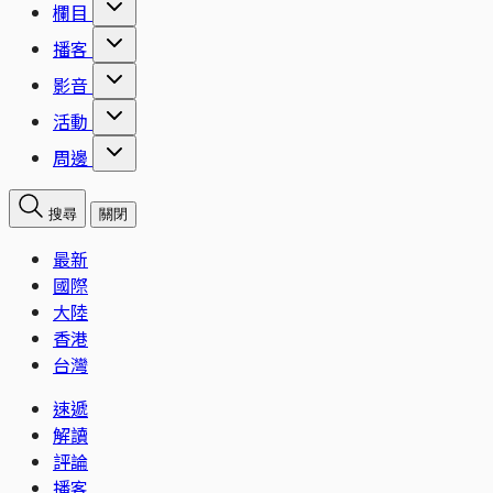
欄目
播客
影音
活動
周邊
搜尋
關閉
最新
國際
大陸
香港
台灣
速遞
解讀
評論
播客