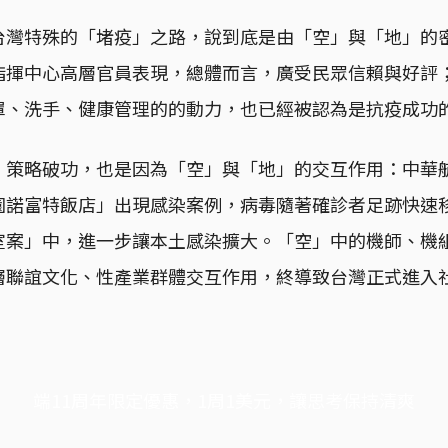
台灣特殊的「堵疫」之路，說到底是由「空」與「地」的
指揮中心高層官員表現，總體而言，廣受民眾信賴與好評
罩、洗手、健康管理的的動力，也已經被認為是抗疫成功
」策略破功，也是因為「空」與「地」的交互作用：中華
園諾富特飯店」出現感染案例，病毒隨著確診者足跡快速
室案」中，進一步讓本土感染擴大。「空」中的機師、機
層聯誼文化、性產業群體交互作用，終導致台灣正式進入
端11周年限定優惠，1周1美元，讓思考保持清爽