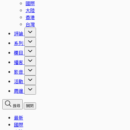
國際
大陸
香港
台灣
評論
系列
欄目
播客
影音
活動
周邊
搜尋
關閉
最新
國際