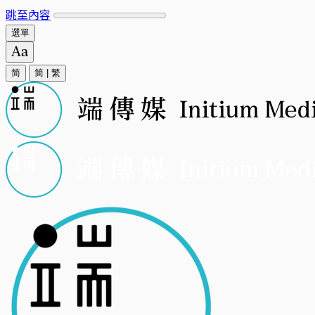
跳至內容
選單
简
简
|
繁