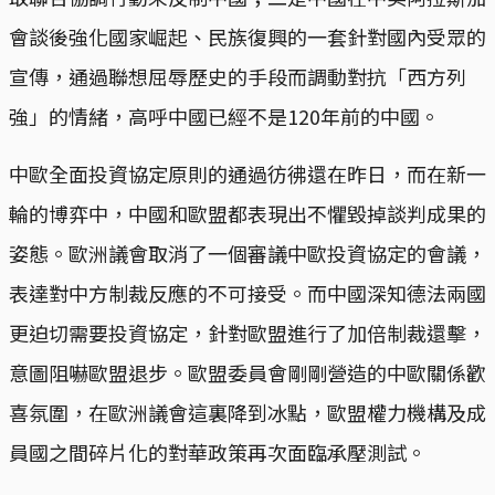
會談後強化國家崛起、民族復興的一套針對國內受眾的
宣傳，通過聯想屈辱歷史的手段而調動對抗「西方列
強」的情緒，高呼中國已經不是120年前的中國。
中歐全面投資協定原則的通過彷彿還在昨日，而在新一
輪的博弈中，中國和歐盟都表現出不懼毀掉談判成果的
姿態。歐洲議會取消了一個審議中歐投資協定的會議，
表達對中方制裁反應的不可接受。而中國深知德法兩國
更迫切需要投資協定，針對歐盟進行了加倍制裁還擊，
意圖阻嚇歐盟退步。歐盟委員會剛剛營造的中歐關係歡
喜氛圍，在歐洲議會這裏降到冰點，歐盟權力機構及成
員國之間碎片化的對華政策再次面臨承壓測試。