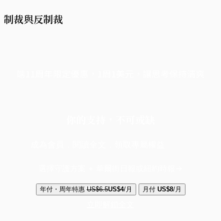
制裁與反制裁
端11周年限定優惠，1周1美元，讓思考保持清爽
你的支持，不可或缺
成為會員，閱讀全文，領取專屬權益
選擇守護方案 + 華爾街日報或紐約時報
年付・周年特惠
US$6.5
US$4
/月
月付
US$8
/月
立即解鎖全文