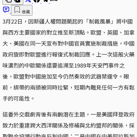
收藏
3月22日，因新疆人權問題颳起的「制裁風暴」將中國
與西方主要國家的對立推至新頂點。歐盟、英國、加拿
大、美國在同一天宣布對中國官員實施制裁措施，中國
政府旋即對歐盟進行報復式制裁回應。上一次這般火藥
味濃烈的中歐關係還要追溯至1989年天安門事件之
後，歐盟對中國施加至今仍然奏效的武器禁運令。眼
前，綁帶的兩頭被同時拉緊，短期內難見任何一方有鬆
手的可能性。
這番外交戲劇背後有兩齣潛在主題，一是美國拜登政府
致力於重建跨大西洋關係及修補與北約盟邦的關係，採
取聯合協調行動來反制中國；二是中國在中美阿拉斯加