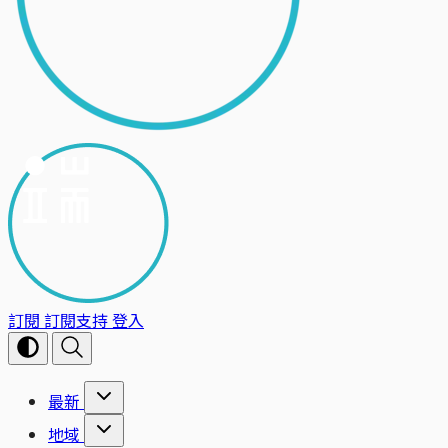
訂閱
訂閱支持
登入
最新
地域