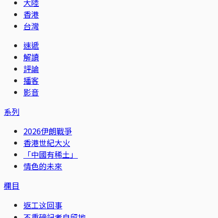
大陸
香港
台灣
速遞
解讀
評論
播客
影音
系列
2026伊朗戰爭
香港世紀大火
「中國有稀土」
情色的未來
欄目
返工这回事
不重磅記者自留地