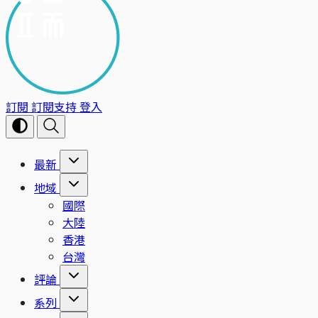
訂閱
訂閱支持
登入
最新
地域
國際
大陸
香港
台灣
評論
系列