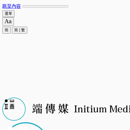
跳至內容
選單
简
简
|
繁