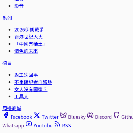
影音
系列
2026伊朗戰爭
香港世紀大火
「中國有稀土」
情色的未來
欄目
返工这回事
不重磅記者自留地
女人沒有國家？
工具人
周邊商城
Facebook
Twitter
Bluesky
Discord
Gith
Whatsapp
Youtube
RSS