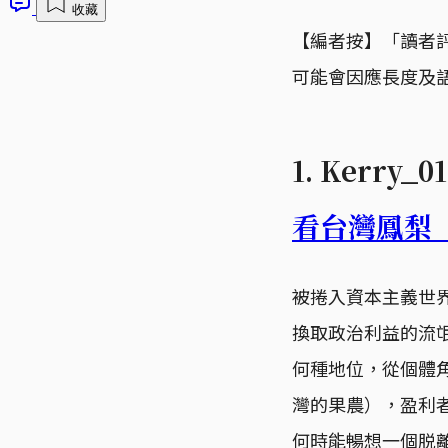
收藏
【編者按】「讀者
可能會因應長度及
1. Kerry
看台灣鳳梨
被捲入資本主義世
換取政治利益的流
何種地位，從個體
灣的果農），盈利
何時能暢想一個脱