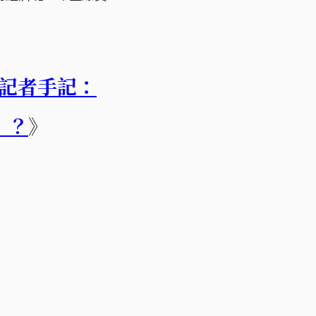
記者手記：
）？
》