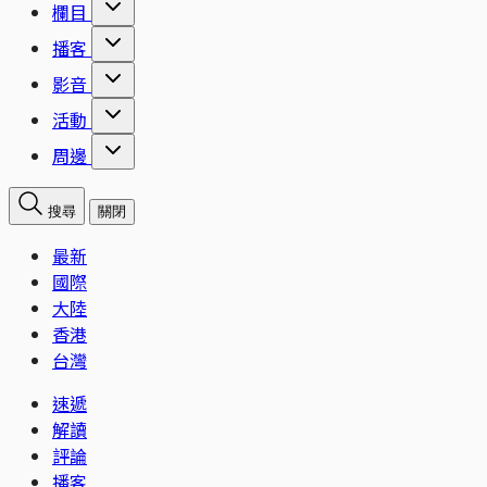
欄目
播客
影音
活動
周邊
搜尋
關閉
最新
國際
大陸
香港
台灣
速遞
解讀
評論
播客