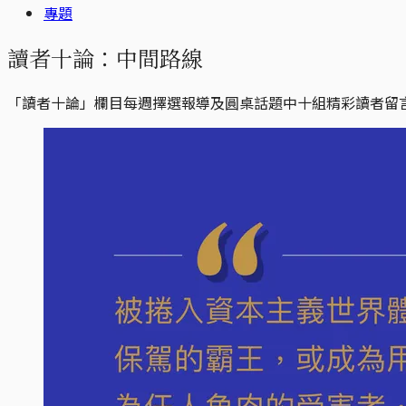
專題
讀者十論：中間路線
「讀者十論」欄目每週擇選報導及圓桌話題中十組精彩讀者留