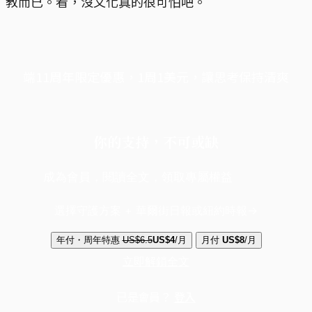
教而已。看，沒文化真的很可怕吧。
端11周年限定優惠，1周1美元，讓思考保持清爽
你的支持，不可或缺
成為會員，閱讀全文，領取專屬權益
選擇守護方案 + 華爾街日報或紐約時報
年付・周年特惠
US$6.5
US$4
/月
月付
US$8
/月
立即解鎖全文
已是會員？
登入