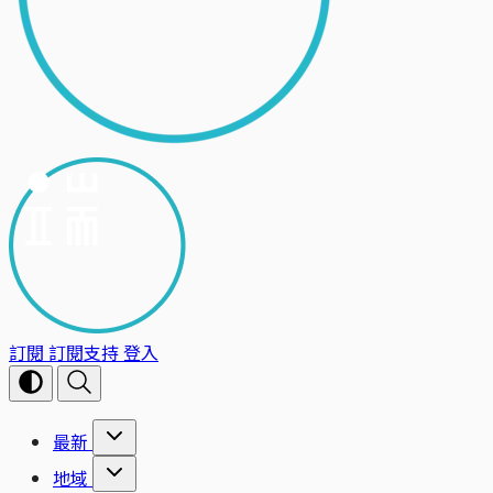
訂閱
訂閱支持
登入
最新
地域