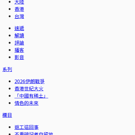
大陸
香港
台灣
速遞
解讀
評論
播客
影音
系列
2026伊朗戰爭
香港世紀大火
「中國有稀土」
情色的未來
欄目
返工這回事
不重磅記者自留地