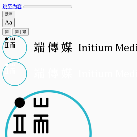
跳至內容
選單
简
简
|
繁