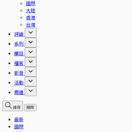
國際
大陸
香港
台灣
評論
系列
欄目
播客
影音
活動
周邊
搜尋
關閉
最新
國際