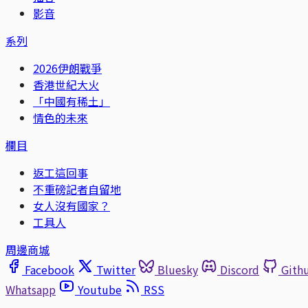
影音
系列
2026伊朗戰爭
香港世紀大火
「中國有稀土」
情色的未來
欄目
返工這回事
不重磅記者自留地
女人沒有國家？
工具人
周邊商城
Facebook
Twitter
Bluesky
Discord
Gith
Whatsapp
Youtube
RSS