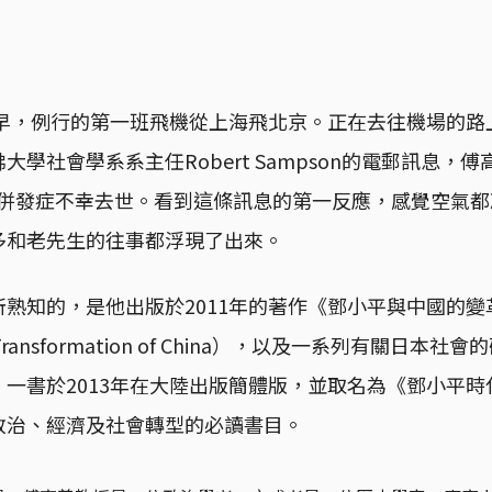
清早，例行的第一班飛機從上海飛北京。正在去往機場的
學社會學系系主任Robert Sampson的電郵訊息，傅
術後併發症不幸去世。看到這條訊息的第一反應，感覺空氣
多和老先生的往事都浮現了出來。
熟知的，是他出版於2011年的著作《鄧小平與中國的變革
 the Transformation of China），以及一系列有關日
一書於2013年在大陸出版簡體版，並取名為《鄧小平
政治、經濟及社會轉型的必讀書目。