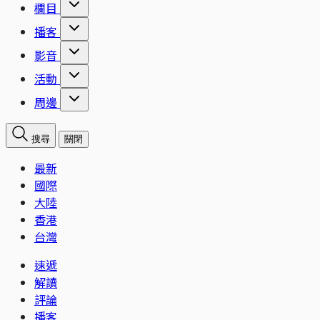
欄目
播客
影音
活動
周邊
搜尋
關閉
最新
國際
大陸
香港
台灣
速遞
解讀
評論
播客