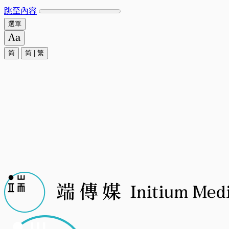
跳至內容
選單
简
简
|
繁