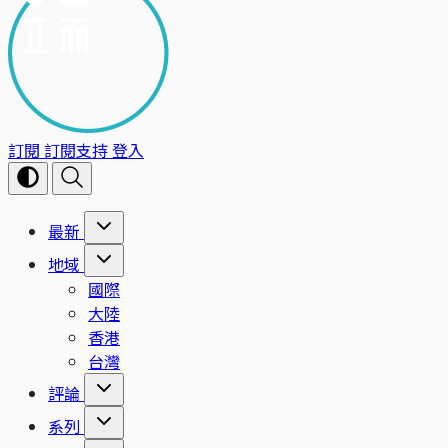
訂閱
訂閱支持
登入
最新
地域
國際
大陸
香港
台灣
評論
系列