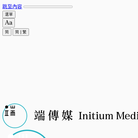
跳至內容
選單
简
简
|
繁