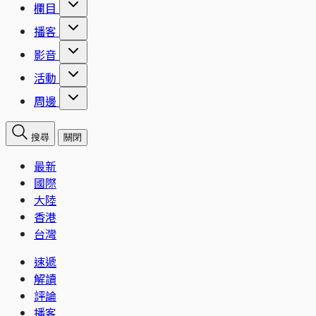
欄目
播客
影音
活動
周邊
搜尋
關閉
最新
國際
大陸
香港
台灣
速遞
解讀
評論
播客