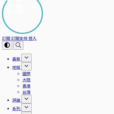
訂閱
訂閱支持
登入
最新
地域
國際
大陸
香港
台灣
評論
系列