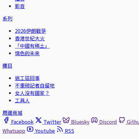
影音
系列
2026伊朗戰爭
香港世紀大火
「中國有稀土」
情色的未來
欄目
返工這回事
不重磅記者自留地
女人沒有國家？
工具人
周邊商城
Facebook
Twitter
Bluesky
Discord
Gith
Whatsapp
Youtube
RSS