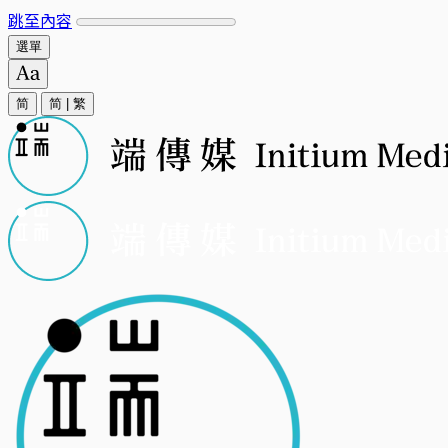
跳至內容
選單
简
简
|
繁