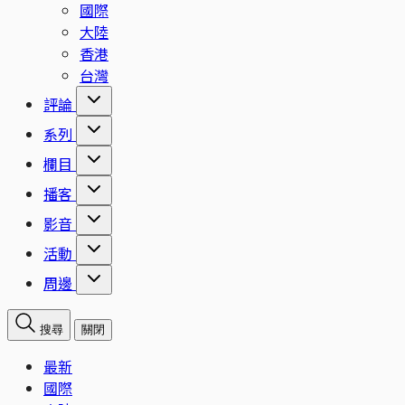
國際
大陸
香港
台灣
評論
系列
欄目
播客
影音
活動
周邊
搜尋
關閉
最新
國際