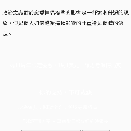
政治意識對於戀愛擇偶標準的影響是一種逐漸普遍的現
象，但是個人如何權衡這種影響的比重還是個體的決
定。
端11周年限定優惠，1周1美元，讓思考保持清爽
你的支持，不可或缺
成為會員，閱讀全文，領取專屬權益
選擇守護方案 + 華爾街日報或紐約時報