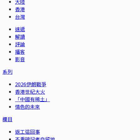
大陸
香港
台灣
速遞
解讀
評論
播客
影音
系列
2026伊朗戰爭
香港世紀大火
「中國有稀土」
情色的未來
欄目
返工這回事
不重磅記者自留地