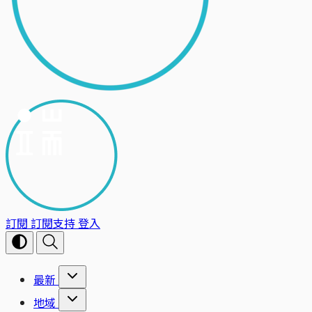
訂閱
訂閱支持
登入
最新
地域