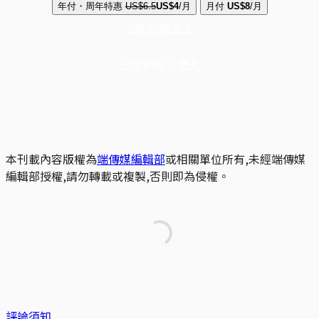
年付・周年特惠
US$6.5
US$4
/月
月付
US$8
/月
立即解鎖全文
已是會員？
登入
本刊載內容版權為
端傳媒編輯部
或相關單位所有,未經端傳媒
編輯部授權,請勿轉載或複製,否則即為侵權。
評論須知