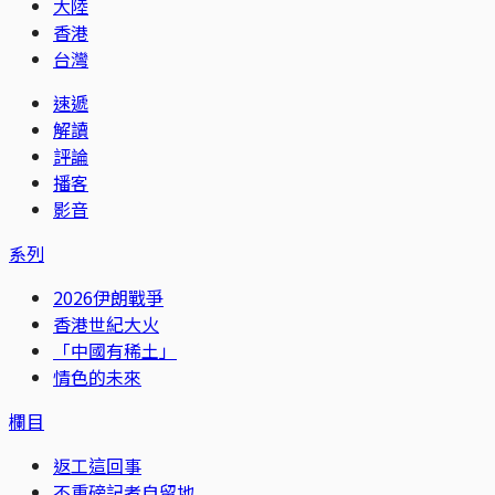
大陸
香港
台灣
速遞
解讀
評論
播客
影音
系列
2026伊朗戰爭
香港世紀大火
「中國有稀土」
情色的未來
欄目
返工這回事
不重磅記者自留地