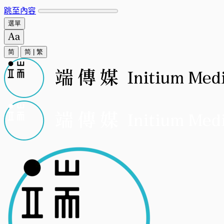
跳至內容
選單
简
简
|
繁