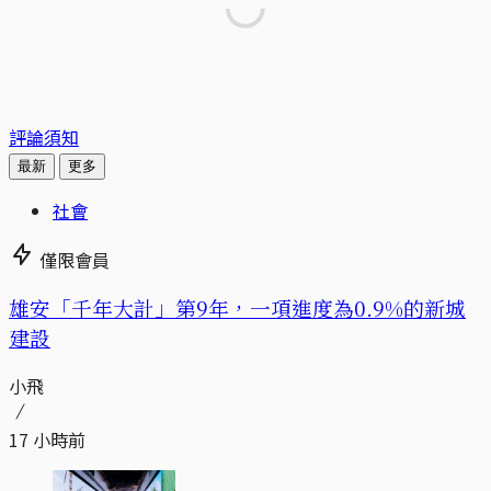
評論須知
最新
更多
社會
僅限會員
​​雄安「千年大計」第9年，一項進度為0.9%的新城
建設
小飛
17 小時前