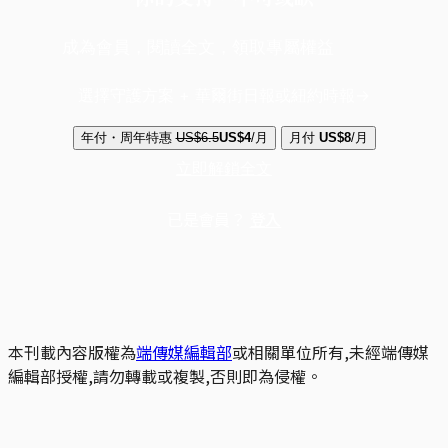
成為會員，閱讀全文，領取專屬權益
選擇守護方案 + 華爾街日報或紐約時報
年付・周年特惠
US$6.5
US$4
/月
月付
US$8
/月
立即解鎖全文
已是會員？
登入
本刊載內容版權為
端傳媒編輯部
或相關單位所有,未經端傳媒
編輯部授權,請勿轉載或複製,否則即為侵權。