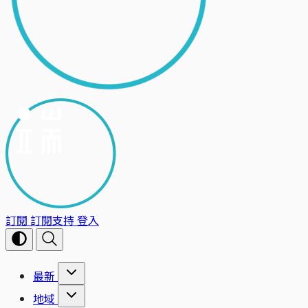
訂閱
訂閱支持
登入
最新
地域