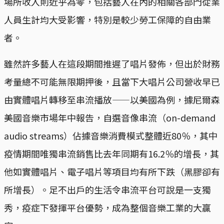
場所收入則近乎為零，包括藝人在內的相關各部門從業
人員生計均大受影響，特別是較少勞工保障的自由業
者。
雖然許多藝人在這段期間推遲了唱片發佈，但出於財務
考量總不可能無限期押後，且當下大唱片公司營收早已
由實體唱片轉移至串流播放——以美國為例，據尼爾森
美國音樂市場年中報告，自選音像串流（on-demand
audio streams）佔據音樂消費模式整體近80％，其中
疫情期間唯獨串流銷售比去年同期有16.2％的增長，其
他如實體唱片、電子唱片等項目均有所下跌（黑膠卻有
所增長）。足不出戶的生活令串流平台可說是一支獨
秀，疫症下發揮平台優勢，成為整個音樂工業的大贏