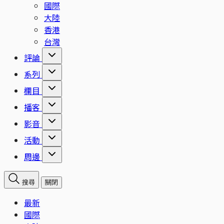
國際
大陸
香港
台灣
評論
系列
欄目
播客
影音
活動
周邊
搜尋
關閉
最新
國際