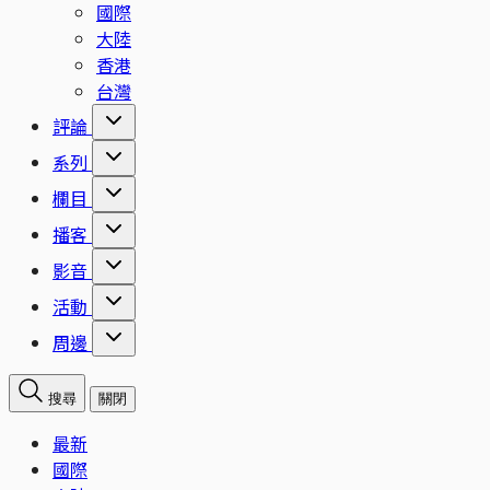
國際
大陸
香港
台灣
評論
系列
欄目
播客
影音
活動
周邊
搜尋
關閉
最新
國際