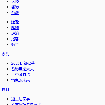
大陸
香港
台灣
速遞
解讀
評論
播客
影音
系列
2026伊朗戰爭
香港世紀大火
「中國有稀土」
情色的未來
欄目
返工這回事
不重磅記者自留地