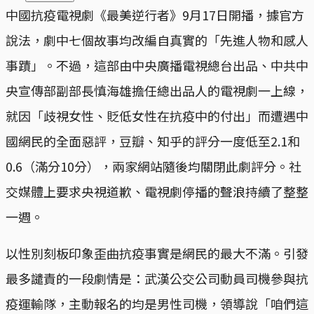
中國抗疫電視劇《最美逆行者》9月17日開播，據官方
說法，劇中七個故事均改編自真實的「先進人物和感人
事蹟」。不過，這部由中央廣播電視總台出品、中共中
央宣傳部副部長慎海雄擔任總出品人的電視劇一上線，
就因「歧視女性、貶低女性在抗疫中的付出」而遭遇中
國網民的全面惡評，豆瓣、知乎的評分一度低至2.1和
0.6（滿分10分），兩家網站隨後均關閉此劇評分。社
交媒體上要求央視道歉、電視劇停播的聲浪持續了整整
一週。
以性別刻板印象歪曲抗疫事實是網民的最大不滿。引發
最多譴責的一段劇情是：武漢公交公司動員司機參與抗
疫運輸隊，主動報名的均是男性司機，領導說「咱們這