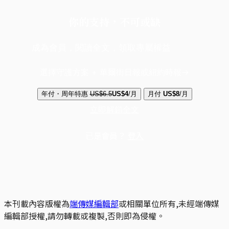
你的支持，不可或缺
成為會員，閱讀全文，領取專屬權益
選擇守護方案 + 華爾街日報或紐約時報
年付・周年特惠
US$6.5
US$4
/月
月付
US$8
/月
立即解鎖全文
已是會員？
登入
本刊載內容版權為
端傳媒編輯部
或相關單位所有,未經端傳媒
編輯部授權,請勿轉載或複製,否則即為侵權。