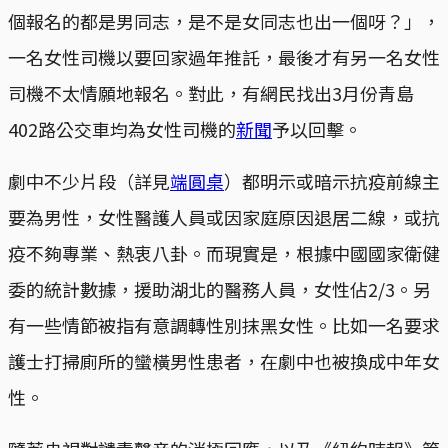
個報名的都是男同志，是不是女同志也出一個呀？」，
一名女性司機以要回家過年推託，最後才有另一名女性
司機不太情願地報名。對此，有網民找出3月份青島
402路公交車均為女性司機的
新聞
予以回擊。
劇中不少片段（詳見
端圓桌
）都明示或暗示抗疫前線主
要為男性，女性醫護人員或因家庭原因退居二線，或抗
疫不夠專業、熱衷八卦。而現實是，根據中國國家衛健
委的統計數據，援助湖北的醫務人員，女性佔2/3。另
有一些情節被指有意調轉性別抹黑女性。比如一名要求
護士打掃廁所的蠻橫男性患者，在劇中也被換成中年女
性。