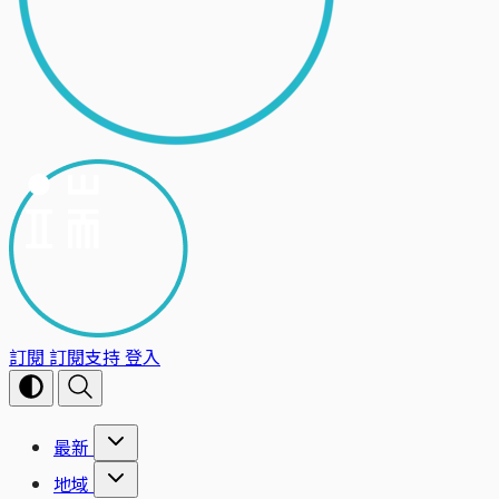
訂閱
訂閱支持
登入
最新
地域