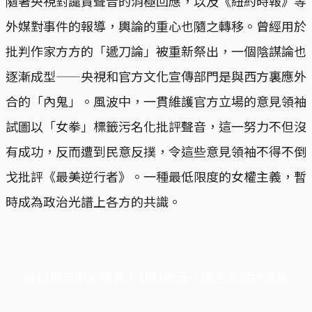
隨著央視對譴責聲音的消極回應，以及《紐約時報》等
外媒對事件的報導，輿論的重心也隨之轉移。曾經用於
批判作家方方的「遞刀論」被重新祭出，一個陰謀論也
逐漸成型——央視和官方文化宣傳部門是與西方裏應外
合的「內鬼」。風波中，一貫維護官方立場的意見領袖
試圖以「女拳」標籤污名化批評聲音，這一努力不但沒
有成功，反而遭到民意反撲，令這些意見領袖不得不倒
戈批評《最美逆行者》。一種最低限度的女權主義，暫
時成為政治光譜上各方的共識。
端11周年限定優惠，1周1美元，讓思考保持清爽