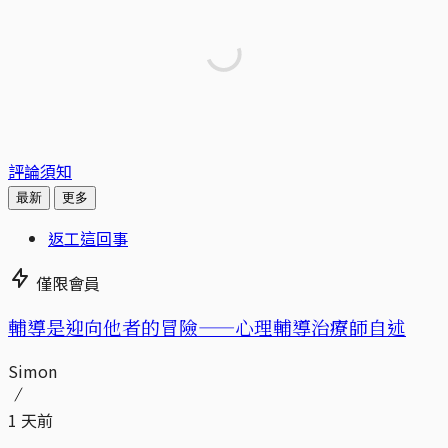
評論須知
最新
更多
返工這回事
僅限會員
輔導是迎向他者的冒險——心理輔導治療師自述
Simon
1 天前