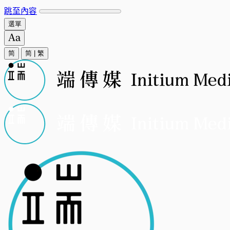
跳至內容
選單
简
简
|
繁