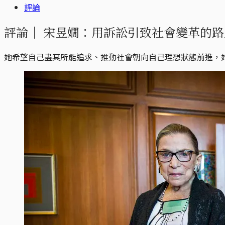
評論
評論｜
宋昱嫺：用訴訟引致社會變革的路
她希望自己盡其所能追求、推動社會朝向自己理想狀態前進，