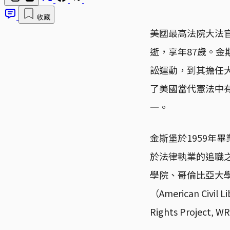
收藏
美國最高法院大法官金
逝，享年87歲。
訟運動，到其擔任
了美國當代憲法中
一。
金斯堡於1959年
於法律執業的追職之路
學院、哥倫比亞大
（American Civ
Rights Proj