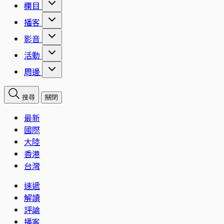
欄目
播客
影音
活動
周邊
搜尋
關閉
最新
國際
大陸
香港
台灣
速遞
解讀
評論
播客