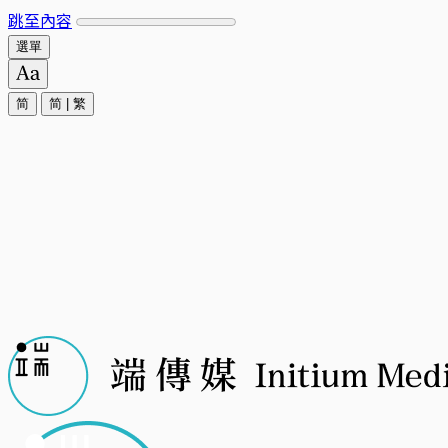
跳至內容
選單
简
简
|
繁