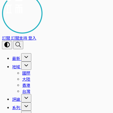
訂閱
訂閱支持
登入
最新
地域
國際
大陸
香港
台灣
評論
系列