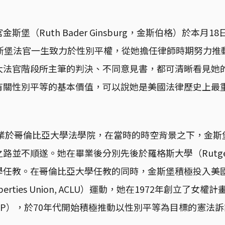
斯堡（Ruth Bader Ginsburg，金斯伯格）於本月
金斯堡法官一生致力於性別平權，從她擔任律師時期努力推
大法官階段所主筆的判決、不同意見書，都可清晰看見她
有關性別平等的基本價值，可以說她是美國法律歷史上最
畢業於哥倫比亞大學法學院，在當時的時空背景之下，金
並不順遂。她在畢業後分別先後於羅格斯大學（Rutgers Un
學任教。在哥倫比亞大學任教的同時，金斯堡積極投入美
il Liberties Union, ACLU）運動，她在1972年創立了女權
ect, WRP），於70年代開始積極推動以性別平等為目標的憲法