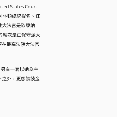
tates Court
後，金斯堡由柯林頓總統提名、任
性大法官是歐康納
填補的席次是由保守派大
堡便在最高法院大法官
x），另有一套以她為主
平之外，更想談談金