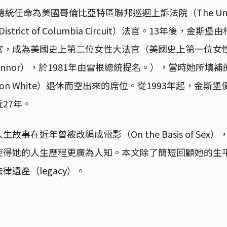
統任命為美國哥倫比亞特區聯邦巡迴上訴法院（The United S
 the District of Columbia Circuit）法官。13年
官，成為美國史上第二位女性大法官（美國史上第一位女
y O'Connor），於1981年由雷根總統提名。），當時她所
on White）退休而空出來的席位。從1993年起，金斯
27年。
故事在近年曾被改編成電影（On the Basis of Se
）使得她的人生歷程更廣為人知。本文除了簡短回顧她的生
遺產（legacy）。