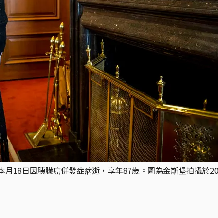
rg）於本月18日因胰臟癌併發症病逝，享年87歲。圖為金斯堡拍攝於20