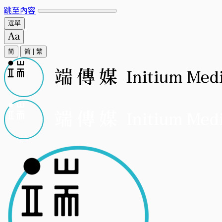
跳至內容
選單
简
简
|
繁