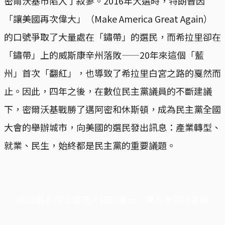
密爾沃基市陷入了寂寥。2016年大選時，特朗普因
「讓美國再次偉大」（Make America Great Again）
的口號爭取了大量處在「鏽帶」的選民，而希拉里卻在
「鏽帶」上的威斯康辛州落敗——20年來這個「藍
州」首次「翻紅」，也導致了希拉里白宮之路的戛然而
止。因此，四年之後，在數位民主黨議員的不斷建議
下，密爾沃基戰勝了邁阿密和休斯頓，成為民主黨全國
大會的舉辦城市，向美國的選民發出訊息：產業轉型、
就業、民生，始終都是民主黨的重要議題。
端11周年限定優惠，1周1美元，讓思考保持清爽