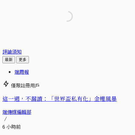
評論須知
最新
更多
端周報
僅限註冊用戶
這一週，不漏讀：「世界盃私有化」金權風暴
端傳媒編輯部
6 小時前