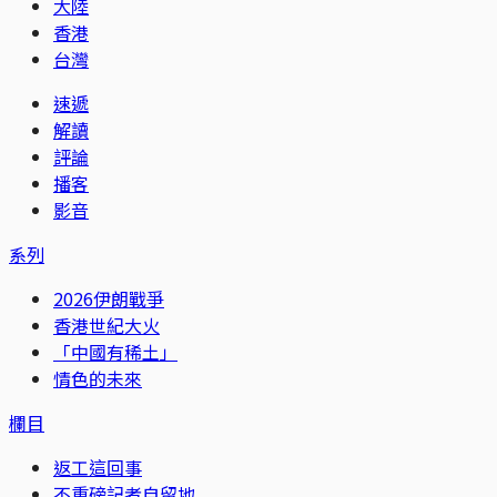
大陸
香港
台灣
速遞
解讀
評論
播客
影音
系列
2026伊朗戰爭
香港世紀大火
「中國有稀土」
情色的未來
欄目
返工這回事
不重磅記者自留地