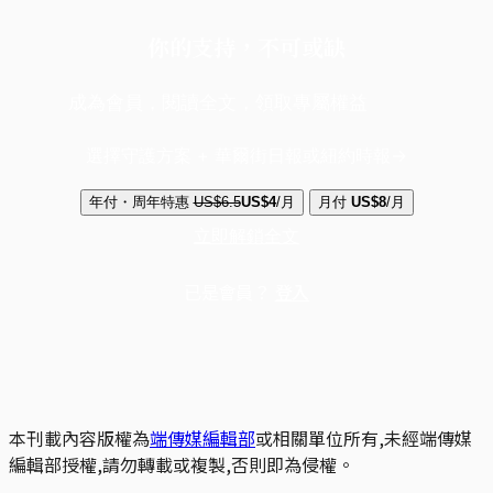
你的支持，不可或缺
成為會員，閱讀全文，領取專屬權益
選擇守護方案 + 華爾街日報或紐約時報
年付・周年特惠
US$6.5
US$4
/月
月付
US$8
/月
立即解鎖全文
已是會員？
登入
本刊載內容版權為
端傳媒編輯部
或相關單位所有,未經端傳媒
編輯部授權,請勿轉載或複製,否則即為侵權。