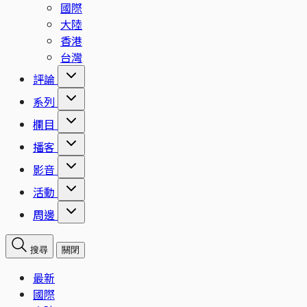
國際
大陸
香港
台灣
評論
系列
欄目
播客
影音
活動
周邊
搜尋
關閉
最新
國際