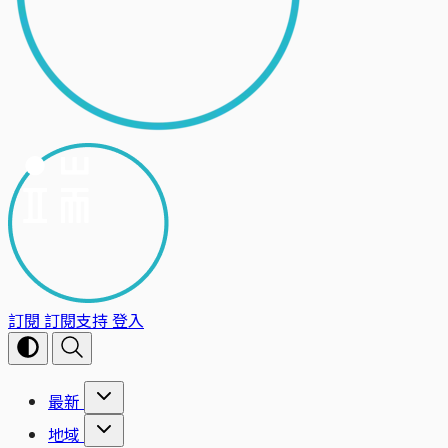
訂閱
訂閱支持
登入
最新
地域