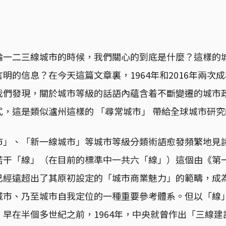
論一二三線城市的時候，我們關心的到底是什麼？這樣的
明的信息？在今天這篇文章裏，1964年和2016年兩次成
我們發現，關於城市等級的話語內蘊含着不斷變遷的城市
，這是類似瀘州這樣的 「尋常城市」 帶給全球城市研
市」、「新一線城市」等城市等級分類術語愈發頻繁地見
若干「線」（在目前的標準中一共六「線」）這個由《第
已經遠超出了其原初設定的「城市商業魅力」的範疇，成
城市、乃至城市自我定位的一種重要參考體系。但以「線
早在半個多世紀之前，1964年，中央就曾作出「三線