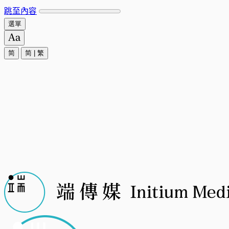
跳至內容
選單
简
简
|
繁