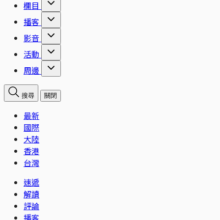
欄目
播客
影音
活動
周邊
搜尋
關閉
最新
國際
大陸
香港
台灣
速遞
解讀
評論
播客