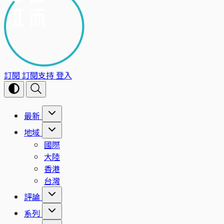
訂閱
訂閱支持
登入
最新
地域
國際
大陸
香港
台灣
評論
系列