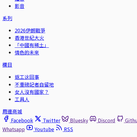
影音
系列
2026伊朗戰爭
香港世紀大火
「中國有稀土」
情色的未來
欄目
返工这回事
不重磅記者自留地
女人沒有國家？
工具人
周邊商城
Facebook
Twitter
Bluesky
Discord
Gith
Whatsapp
Youtube
RSS