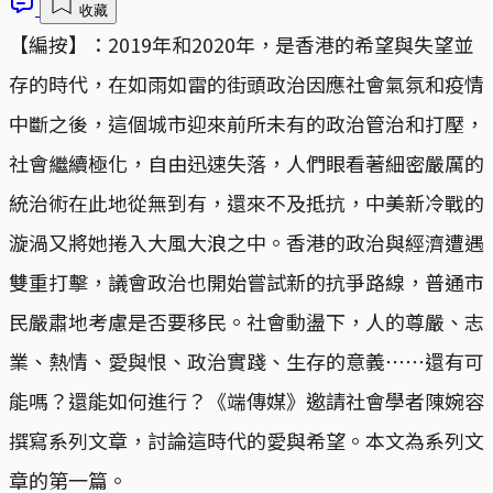
收藏
【編按】：2019年和2020年，是香港的希望與失望並
存的時代，在如雨如雷的街頭政治因應社會氣氛和疫情
中斷之後，這個城市迎來前所未有的政治管治和打壓，
社會繼續極化，自由迅速失落，人們眼看著細密嚴厲的
統治術在此地從無到有，還來不及抵抗，中美新冷戰的
漩渦又將她捲入大風大浪之中。香港的政治與經濟遭遇
雙重打擊，議會政治也開始嘗試新的抗爭路線，普通市
民嚴肅地考慮是否要移民。社會動盪下，人的尊嚴、志
業、熱情、愛與恨、政治實踐、生存的意義⋯⋯還有可
能嗎？還能如何進行？《端傳媒》邀請社會學者陳婉容
撰寫系列文章，討論這時代的愛與希望。本文為系列文
章的第一篇。