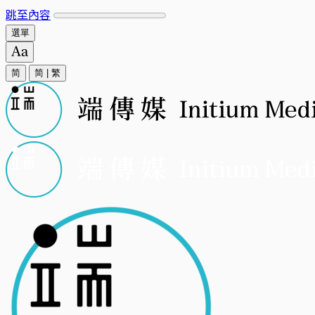
跳至內容
選單
简
简
|
繁