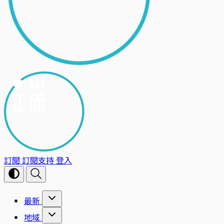
訂閱
訂閱支持
登入
最新
地域