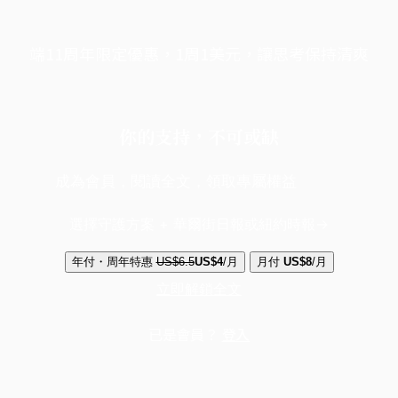
端11周年限定優惠，1周1美元，讓思考保持清爽
你的支持，不可或缺
成為會員，閱讀全文，領取專屬權益
選擇守護方案 + 華爾街日報或紐約時報
年付・周年特惠
US$6.5
US$4
/月
月付
US$8
/月
立即解鎖全文
已是會員？
登入