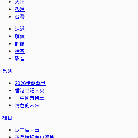
大陸
香港
台灣
速遞
解讀
評論
播客
影音
系列
2026伊朗戰爭
香港世紀大火
「中國有稀土」
情色的未來
欄目
返工這回事
不重磅記者自留地