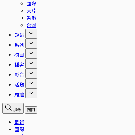
國際
大陸
香港
台灣
評論
系列
欄目
播客
影音
活動
周邊
搜尋
關閉
最新
國際