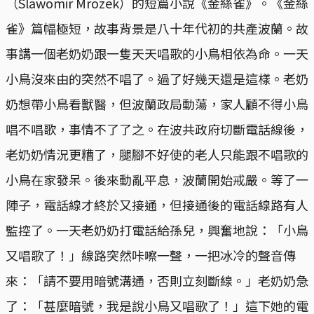
（Slawomir Mrozek）的短篇小說《金絲雀》。《金絲
雀》篇幅極短，故事背景是八十年代初的共產波蘭。故
事講一個老奶奶跟一隻天天唱歌的小鳥相依為命。一天
小鳥沒來由的突然不唱了。過了好幾天還是這樣。老奶
奶想帶小鳥看獸醫，但波蘭政局動蕩，家人顧不得小鳥
唱不唱歌，事情不了了之。在波共政府切斷電話線後，
老奶奶情況更糟了，腿腳不好使的老人只能跟不唱歌的
小鳥在家發呆。後來動亂平息，波蘭開始戒嚴。等了一
陣子，電話線才終於又接通，但接通後的電話線路有人
監控了。一天老奶奶打電話給孫兒，興奮地說：「小鳥
又唱歌了！」線路突然咔嚓一聲，一把冰冷的聲音傳
來：「請不要用暗號溝通，否則立刻斷線。」老奶奶急
了：「甚麼暗號，我是說小鳥又唱歌了！」這下她的電