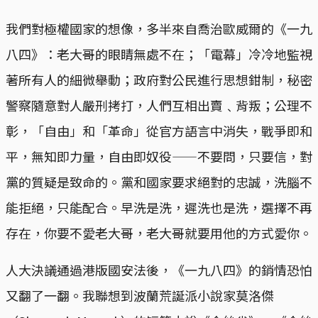
我們對極權國家的想像，多半來自喬治歐威爾的《一九
八四》：老大哥的眼睛無處不在；「電幕」冷冷地監視
著所有人的細微舉動；政府對公民進行思想鉗制，秘密
警察隨意對人嚴刑拷打，人們互相出賣﹑背叛；公理不
彰，「自由」和「革命」從官方語言中消失，戰爭即和
平，無知即力量，自由即奴役——不要問，只要信，對
黨的質疑是致命的。黨和國家要求絕對的忠誠，洗腦不
能拒絕，只能配合。早洗是洗，遲洗也是洗，選擇不再
存在，你要不愛老大哥，老大哥就要用他的方式愛你。
人大決議通過港版國安法後，《一九八四》的銷情恐怕
又翻了一翻。我聯想到波蘭荒誕派小說家莫洛傑