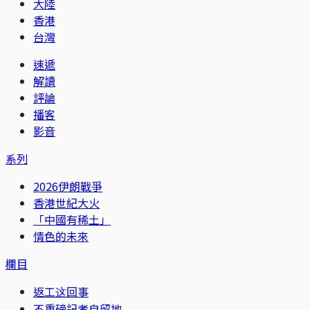
大陸
香港
台灣
速遞
解讀
評論
播客
影音
系列
2026伊朗戰爭
香港世紀大火
「中國有稀土」
情色的未來
欄目
返工这回事
不重磅記者自留地