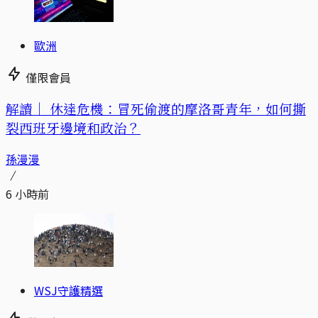
歐洲
僅限會員
解讀｜
休達危機：冒死偷渡的摩洛哥青年，如何撕
裂西班牙邊境和政治？
孫漫漫
6 小時前
WSJ守護精選