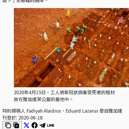
2020年4月15日，工人將新冠狀病毒受死者的棺材
放在雅加達某公墓的墓地中。
特約撰稿人 Fadiyah Alaidrus、Eduard Lazarus 發自雅加達
刊登於:
2020-06-18