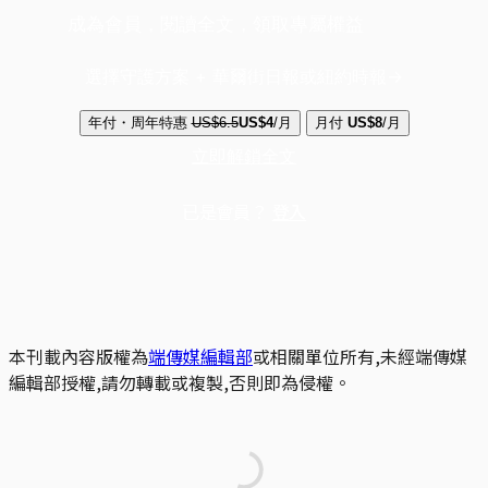
成為會員，閱讀全文，領取專屬權益
選擇守護方案 + 華爾街日報或紐約時報
年付・周年特惠
US$6.5
US$4
/月
月付
US$8
/月
立即解鎖全文
已是會員？
登入
本刊載內容版權為
端傳媒編輯部
或相關單位所有,未經端傳媒
編輯部授權,請勿轉載或複製,否則即為侵權。