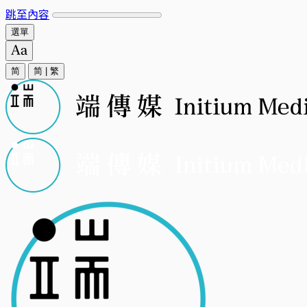
跳至內容
選單
简
简
|
繁