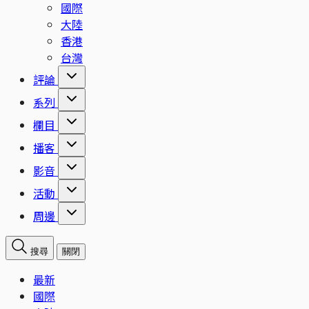
國際
大陸
香港
台灣
評論
系列
欄目
播客
影音
活動
周邊
搜尋
關閉
最新
國際