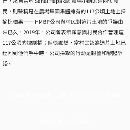
是，來自當地 Sahai Hapakat 農場小組的這兩位農
民，則聲稱是在農場集團集體擁有的117公頃土地上採
摘棕櫚果—— HMBP公司與村民對這片土地的爭議由
來已久，2019年，公司曾表示願意與村民合作管理這
117公頃的控制權；但很顯然，當村民認為這片土地已
經回到他們手中時，公司採取的行動是報警和發起訴
訟。
端11周年限定優惠，1周1美元，讓思考保持清爽
你的支持，不可或缺