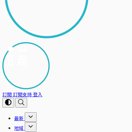
訂閱
訂閱支持
登入
最新
地域