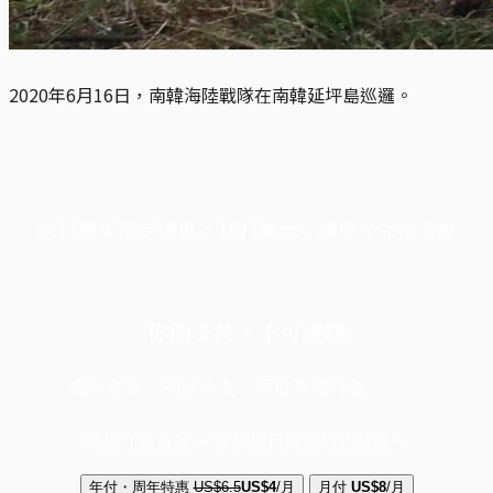
2020年6月16日，南韓海陸戰隊在南韓延坪島巡邏。
端11周年限定優惠，1周1美元，讓思考保持清爽
你的支持，不可或缺
成為會員，閱讀全文，領取專屬權益
選擇守護方案 + 華爾街日報或紐約時報
年付・周年特惠
US$6.5
US$4
/月
月付
US$8
/月