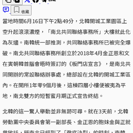
收藏
當地時間6月16日下午2點49分，北韓開城工業園區上
空升起滾滾濃煙，「南北共同聯絡事務所」大樓就此化
為灰燼。南韓統一部推測，共同聯絡事務所已被完全爆
破。南北共同聯絡事務所創立於2018年4月金正恩和文
在寅朝韓首腦會晤時簽訂的《板門店宣言》，是南北共
同開辦的常設聯絡辦事處，總部設在北韓的開城工業區
內。在開所1年零9個月後，這棟四層小樓便被夷為平
地，南北雙方的短暫蜜月期正式宣告終結。
北韓的這一驚人舉動並非無跡可尋。就在3天前，北韓
勞動黨中央委員會第一副部長、金正恩的胞妹金與正就
曾放話，稱南北已經到了「徹底決裂」的時刻，南韓