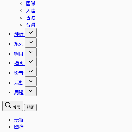
國際
大陸
香港
台灣
評論
系列
欄目
播客
影音
活動
周邊
搜尋
關閉
最新
國際