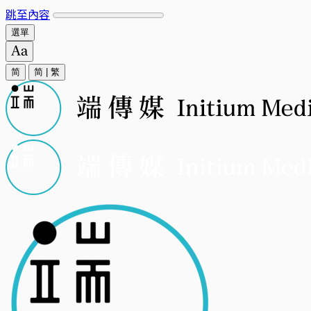
跳至內容
選單
简
简
|
繁