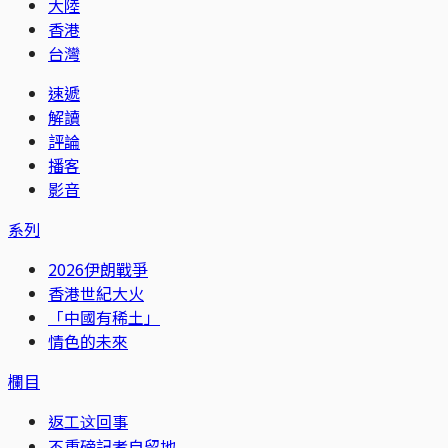
大陸
香港
台灣
速遞
解讀
評論
播客
影音
系列
2026伊朗戰爭
香港世紀大火
「中國有稀土」
情色的未來
欄目
返工这回事
不重磅記者自留地