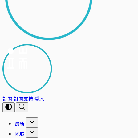
訂閱
訂閱支持
登入
最新
地域