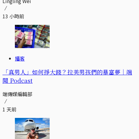
Lingling Wei
13 小時前
播客
「真男人」如何掙大錢？拉美男孩們的暴富夢｜端
聞 Podcast
端傳媒編輯部
1 天前