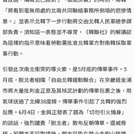
「將看到毫無用處的北南共同聯絡事務所倒塌的悲慘情
景。」並表示北韓下一步行動將交由北韓人民軍總參謀
部負責。須知這一表態並不尋常，《韓聯社》的解讀認
為這樣的指示意味着勞動黨批准北韓軍方對南韓採取軍
事行動。
引發此次南北衝突的導火索，是5月底的傳單事件。5
月底，脱北者組織「自由北韓運動聯合」在京畿道金浦
市將大量批判金正恩及其核武計劃的傳單包裹之後，用
氣球送過了北緯38度線。傳單事件引起了北韓的強烈
反應。6月4日，金與正發表了題為「切勿引火燒身」
的談話，強烈譴責「脱北者」散布反朝傳單。還威脅
稱，若韓方不採取措施，朝方可能在禁止金剛山旅遊