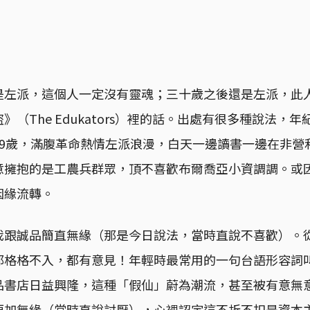
是左派，這個人一定沒有靈魂；三十歲之後還是左派，此
》（The Edukators）裡的話。出處有很多種說法，
29歲，滿腹革命熱情左派浪漫，白天一邊讀書一邊在非營
意擁抱的是工農兵群眾，頂不喜歡布爾喬亞小資調調。或
因緣流轉。
我跟誠品簡直無緣（那是今日說法，當時直說不喜歡）。
都格格不入，都有意見！年輕時最常用的一句台語形容詞
品書店日益興隆，這種「假仙」蔚為潮流，甚至被有意無
更加無緣（當時直說討厭），心裡認定這不折不扣是資本