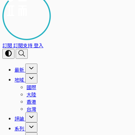
訂閱
訂閱支持
登入
最新
地域
國際
大陸
香港
台灣
評論
系列