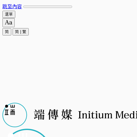
跳至內容
選單
简
简
|
繁