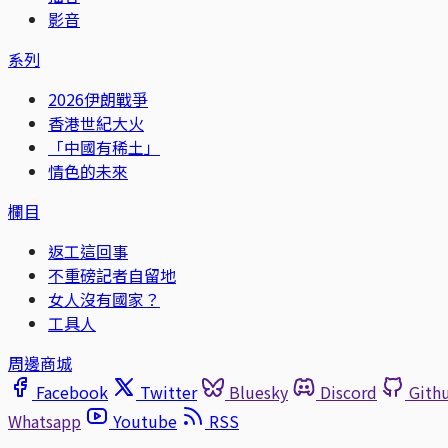
影音
系列
2026伊朗戰爭
香港世紀大火
「中國有稀土」
情色的未來
欄目
返工這回事
不重磅記者自留地
女人沒有國家？
工具人
周邊商城
Facebook
Twitter
Bluesky
Discord
Gith
Whatsapp
Youtube
RSS