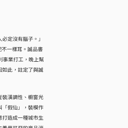
人必定沒有腦子。」
年紀不一樣耳。誠品書
利事業打工，晚上幫
因如此，註定了與誠
從裝潢調性、櫥窗光
叫「假仙」，裝模作
意打造成一種城市生
主義最可惡的商品消