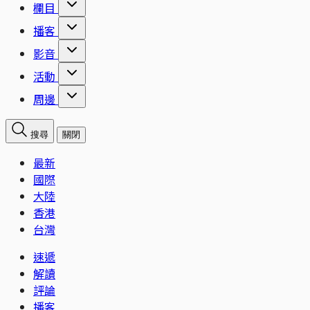
欄目
播客
影音
活動
周邊
搜尋
關閉
最新
國際
大陸
香港
台灣
速遞
解讀
評論
播客