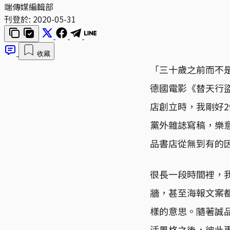
端傳媒編輯部
刊登於:
2020-05-31
收藏
「三十歲之前而不
德國電影《替天行盜
店創立時，我剛好
黨外雜誌寫稿，樂
品書店從無到有的
很長一段時間裡，
牆，甚至海報文案
樣的意思。隨著誠
活風格之後，彼此