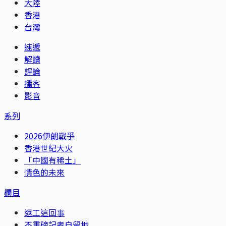
大陸
香港
台灣
速遞
解讀
評論
播客
影音
系列
2026伊朗戰爭
香港世紀大火
「中國有稀土」
情色的未來
欄目
返工這回事
不重磅記者自留地