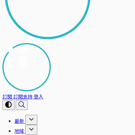
訂閱
訂閱支持
登入
最新
地域