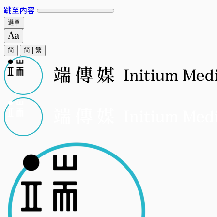
跳至內容
選單
简
简
|
繁