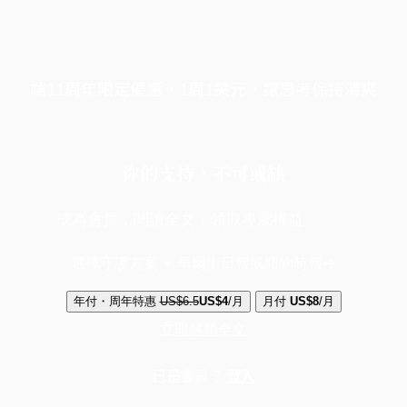
端11周年限定優惠，1周1美元，讓思考保持清爽
你的支持，不可或缺
成為會員，閱讀全文，領取專屬權益
選擇守護方案 + 華爾街日報或紐約時報
年付・周年特惠
US$6.5
US$4
/月
月付
US$8
/月
立即解鎖全文
已是會員？
登入