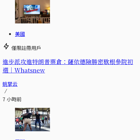
美國
僅限註冊用戶
進步派攻進特朗普票倉：薩依德險勝密歇根參院初
選｜Whatsnew
姚拏云
7 小時前