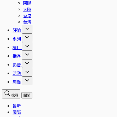
國際
大陸
香港
台灣
評論
系列
欄目
播客
影音
活動
周邊
搜尋
關閉
最新
國際