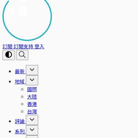
訂閱
訂閱支持
登入
最新
地域
國際
大陸
香港
台灣
評論
系列