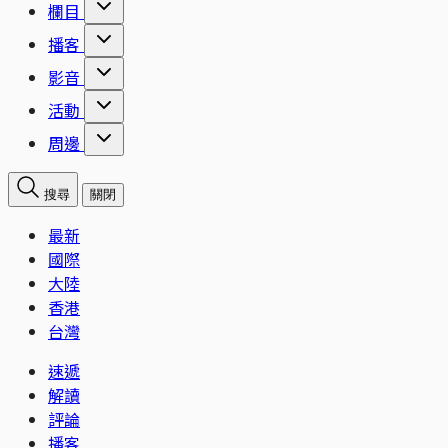
欄目
播客
影音
活動
周邊
搜尋
關閉
最新
國際
大陸
香港
台灣
速遞
解讀
評論
播客