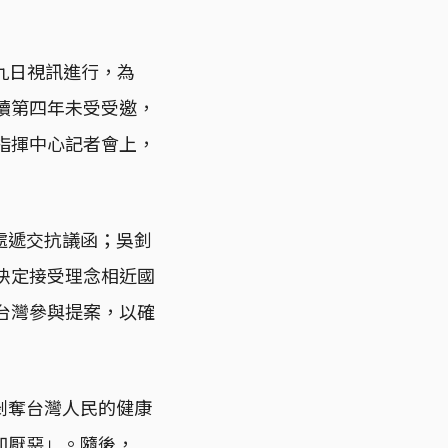
至十九日視訊進行，為
續第四年未受受邀，
指揮中心記者會上，
處遞交抗議函；吳釗
決定接受理念相近國
台灣參與提案，以確
剝奪台灣人民的健康
加厭惡」。隨後，