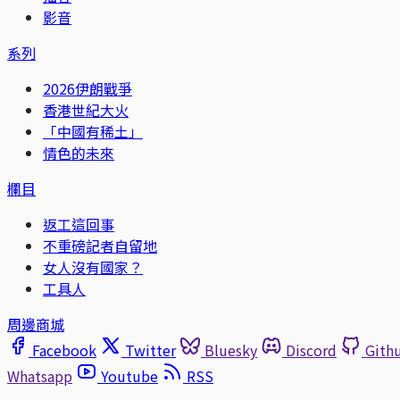
影音
系列
2026伊朗戰爭
香港世紀大火
「中國有稀土」
情色的未來
欄目
返工這回事
不重磅記者自留地
女人沒有國家？
工具人
周邊商城
Facebook
Twitter
Bluesky
Discord
Gith
Whatsapp
Youtube
RSS