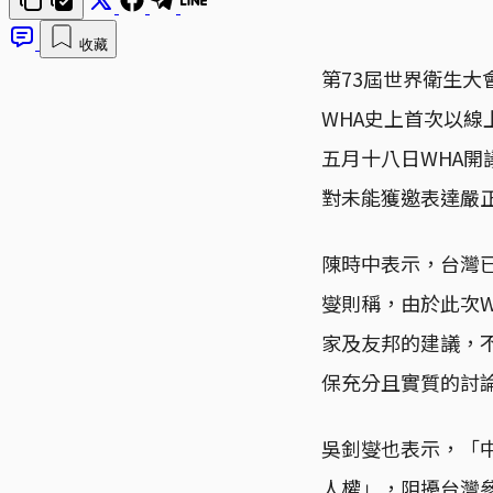
收藏
第73屆世界衛生大會（
WHA史上首次以
五月十八日WHA
對未能獲邀表達嚴
陳時中表示，台灣
燮則稱，由於此次
家及友邦的建議，
保充分且實質的討
吳釗燮也表示，「
人權」，阻擾台灣