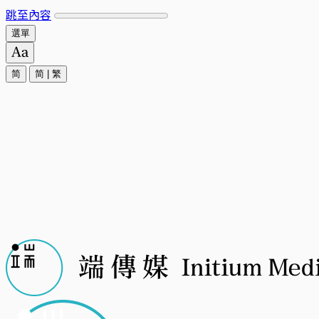
跳至內容
選單
简
简
|
繁