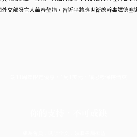
國外交部發言人華春瑩指，習近平將應世衛總幹事譚德塞邀
端11周年限定優惠，1周1美元，讓思考保持清爽
你的支持，不可或缺
成為會員，閱讀全文，領取專屬權益