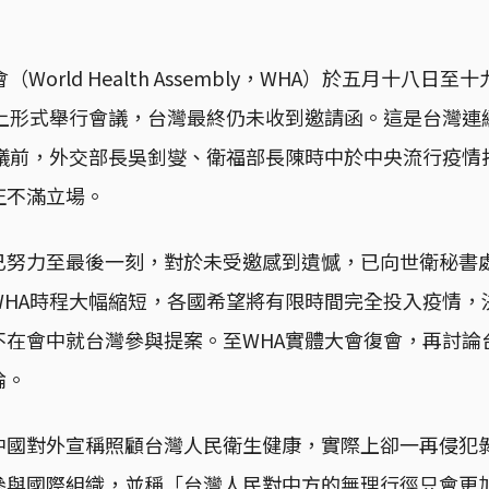
World Health Assembly，WHA）於五月十八日
線上形式舉行會議，台灣最終仍未收到邀請函。這是台灣連
開議前，外交部長吳釗燮、衛福部長陳時中於中央流行疫情
正不滿立場。
已努力至最後一刻，對於未受邀感到遺憾，已向世衛秘書
WHA時程大幅縮短，各國希望將有限時間完全投入疫情，
不在會中就台灣參與提案。至WHA實體大會復會，再討論
論。
中國對外宣稱照顧台灣人民衛生健康，實際上卻一再侵犯
參與國際組織，並稱「台灣人民對中方的無理行徑只會更