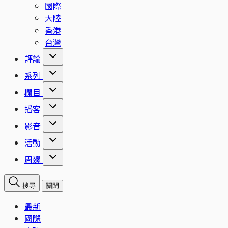
國際
大陸
香港
台灣
評論
系列
欄目
播客
影音
活動
周邊
搜尋
關閉
最新
國際