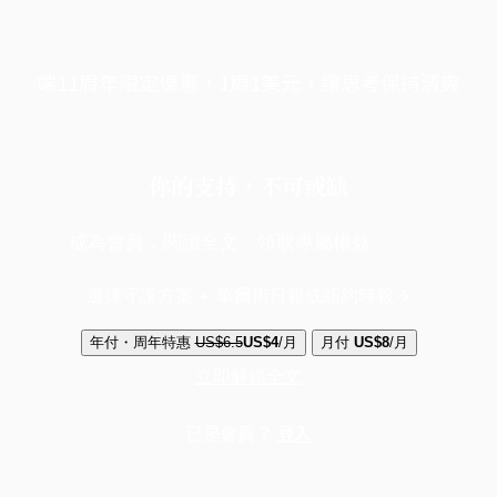
端11周年限定優惠，1周1美元，讓思考保持清爽
你的支持，不可或缺
成為會員，閱讀全文，領取專屬權益
選擇守護方案 + 華爾街日報或紐約時報
年付・周年特惠
US$6.5
US$4
/月
月付
US$8
/月
立即解鎖全文
已是會員？
登入