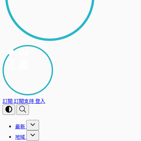
訂閱
訂閱支持
登入
最新
地域