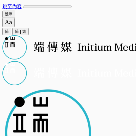
跳至內容
選單
简
简
|
繁