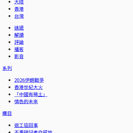
大陸
香港
台灣
速遞
解讀
評論
播客
影音
系列
2026伊朗戰爭
香港世紀大火
「中國有稀土」
情色的未來
欄目
返工這回事
不重磅記者自留地